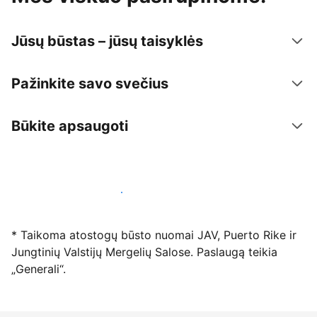
Jūsų būstas – jūsų taisyklės
Pažinkite savo svečius
Būkite apsaugoti
Registruotis mūsų platformoje dabar
* Taikoma atostogų būsto nuomai JAV, Puerto Rike ir
Jungtinių Valstijų Mergelių Salose. Paslaugą teikia
„Generali“.