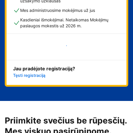
užsakymo užklausas
Mes administruosime mokėjimus už jus
Kasdieniai išmokėjimai. Netaikomas Mokėjimų
paslaugos mokestis už 2026 m.
Pradėti
Jau pradėjote registraciją?
Tęsti registraciją
Priimkite svečius be rūpesčių.
Mes viskuo pasirūpinome.