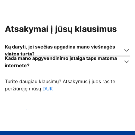
Atsakymai į jūsų klausimus
Ką daryti, jei svečias apgadina mano viešnagės
vietos turtą?
Kada mano apgyvendinimo įstaiga taps matoma
internete?
Turite daugiau klausimų? Atsakymus į juos rasite
peržiūrėję mūsų
DUK
Priimti svečius