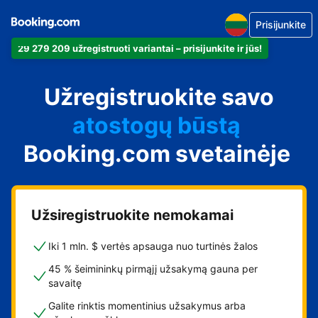
Prisijunkite
29 279 209 užregistruoti variantai – prisijunkite ir jūs!
apartamentus
Užregistruokite savo
viešbutį
atostogų būstą
Booking.com svetainėje
svečių namus
nakvynės su pusryčiais
namus
Užsiregistruokite nemokamai
Iki 1 mln. $ vertės apsauga nuo turtinės žalos
45 % šeimininkų pirmąjį užsakymą gauna per
savaitę
Galite rinktis momentinius užsakymus arba