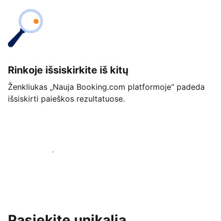
Rinkoje išsiskirkite iš kitų
Ženkliukas „Nauja Booking.com platformoje“ padeda
išsiskirti paieškos rezultatuose.
Pradėti jau šiandien
Pasiekite unikalią