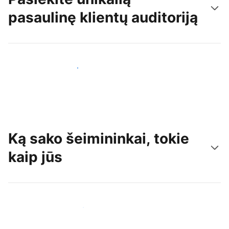
pasaulinę klientų auditoriją
Pritraukti naujų svečių šiandien
Ką sako šeimininkai, tokie
kaip jūs
Prisijungti prie panašių šeimininkų