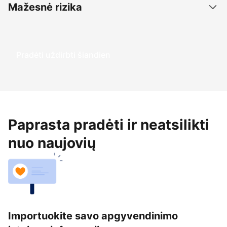
Mažesnė rizika
Pradėti uždirbti šiandien
Paprasta pradėti ir neatsilikti
nuo naujovių
Importuokite savo apgyvendinimo