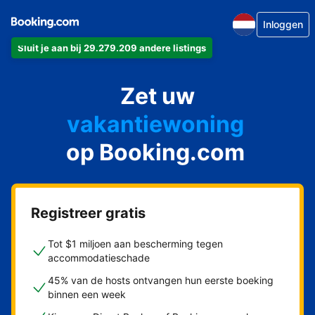
Inloggen
Sluit je aan bij 29.279.209 andere listings
appartement
Zet uw
hotel
vakantiewoning
op Booking.com
pension
bed & breakfast
Registreer gratis
Tot $1 miljoen aan bescherming tegen
accommodatieschade
45% van de hosts ontvangen hun eerste boeking
binnen een week