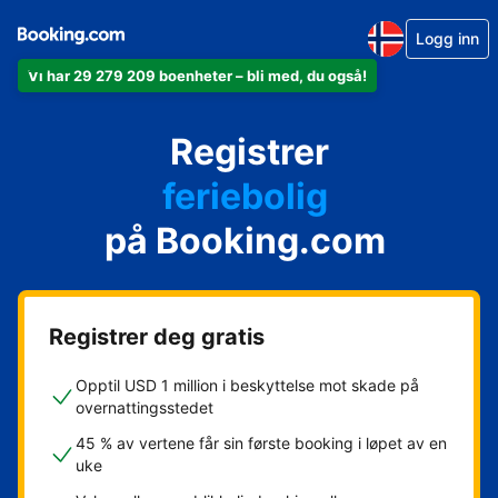
Logg inn
Vi har 29 279 209 boenheter – bli med, du også!
leiligheten din
hotellet ditt
Registrer
feriebolig
gjestgiveriet ditt
på Booking.com
rorbua di
Registrer deg gratis
Opptil USD 1 million i beskyttelse mot skade på
overnattingsstedet
45 % av vertene får sin første booking i løpet av en
uke