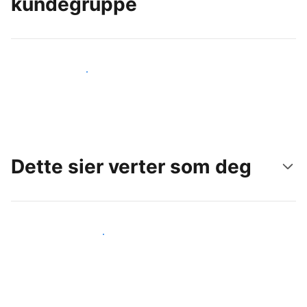
kundegruppe
Nå ut til nye gjester i dag
Dette sier verter som deg
Gjør som andre verter som deg