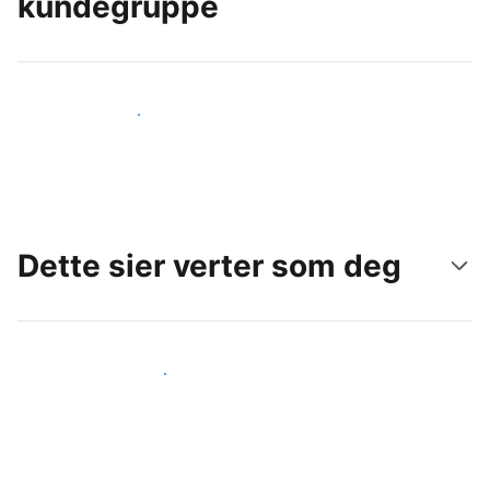
kundegruppe
Nå ut til nye gjester i dag
Dette sier verter som deg
Gjør som andre verter som deg