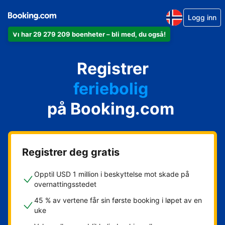
Logg inn
Vi har 29 279 209 boenheter – bli med, du også!
leiligheten din
hotellet ditt
Registrer
feriebolig
gjestgiveriet ditt
på Booking.com
rorbua di
Registrer deg gratis
Opptil USD 1 million i beskyttelse mot skade på
overnattingsstedet
45 % av vertene får sin første booking i løpet av en
uke