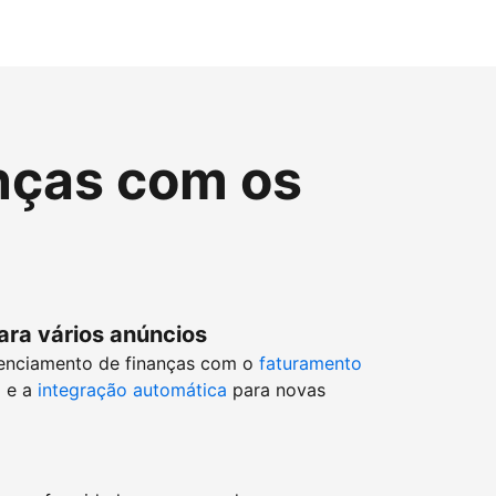
nças com os
ara vários anúncios
enciamento de finanças com o
faturamento
o
e a
integração automática
para novas