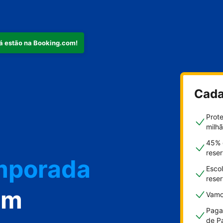
já estão na Booking.com!
Cada
nto
Prot
milh
45% 
rese
emporada
Esco
rese
om
Vamo
Paga
de P