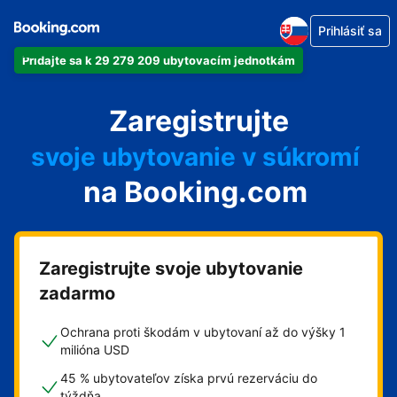
Prihlásiť sa
Pridajte sa k 29 279 209 ubytovacím jednotkám
svoj apartmán
Zaregistrujte
svoj hotel
svoje ubytovanie v súkromí
na Booking.com
svoj penzión
svoje bed and breakfast
Zaregistrujte svoje ubytovanie
zadarmo
Ochrana proti škodám v ubytovaní až do výšky 1
milióna USD
45 % ubytovateľov získa prvú rezerváciu do
týždňa