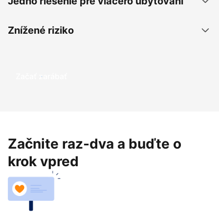
Jedno riešenie pre viacero ubytovaní
Znížené riziko
Začať zarábať
Začnite raz-dva a buďte o
krok vpred