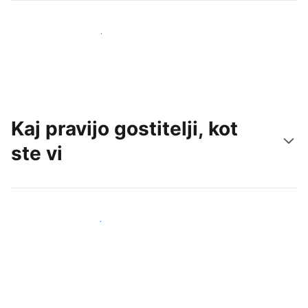
Pridobite nove goste še danes
Kaj pravijo gostitelji, kot
ste vi
Pridruži se drugim gostiteljem