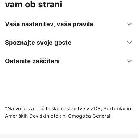
vam ob strani
Vaša nastanitev, vaša pravila
Spoznajte svoje goste
Ostanite zaščiteni
Danes ponudite nastanitev prek naše platforme
*Na voljo za počitniške nastanitve v ZDA, Portoriku in
Ameriških Deviških otokih. Omogoča Generali.