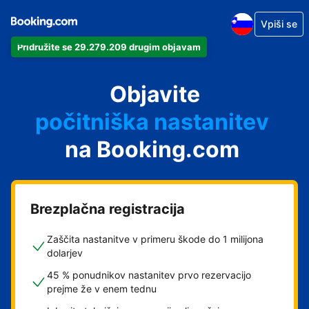
Vpiši se
Pridružite se 29.279.209 drugim objavam
svoj apartma
svoj hotel
Objavite
počitniška nastanitev
na Booking.com
svoje gostišče
svoj B&B
Brezplačna registracija
Zaščita nastanitve v primeru škode do 1 milijona
dolarjev
45 % ponudnikov nastanitev prvo rezervacijo
prejme že v enem tednu