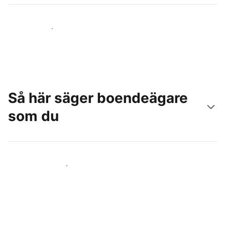
Nå nya gäster idag
Så här säger boendeägare
som du
Anslut dig till andra värdar