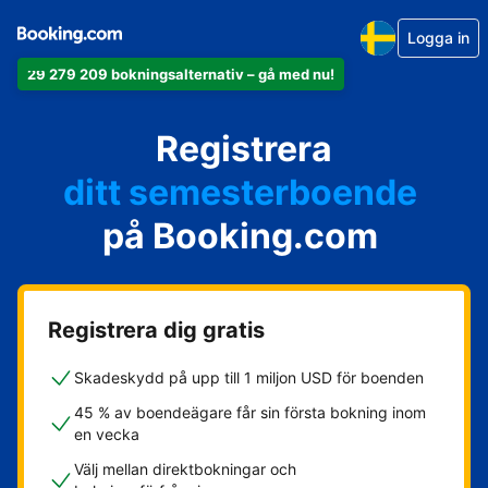
Logga in
29 279 209 bokningsalternativ – gå med nu!
din lägenhet
Registrera
ditt hotell
ditt semesterboende
på Booking.com
din camping
ditt B&B
Registrera dig gratis
Skadeskydd på upp till 1 miljon USD för boenden
45 % av boendeägare får sin första bokning inom
en vecka
Välj mellan direktbokningar och