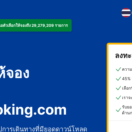
งเสนอตัวเลือกให้จองถึง 29,279,209 รายการ
ลงทะเ
ห้จอง
ความค
45% ข
เลือ
เราจ
oking.com
รับยอ
ด้าน
ปการเดินทางที่มียอดดาวน์โหลด