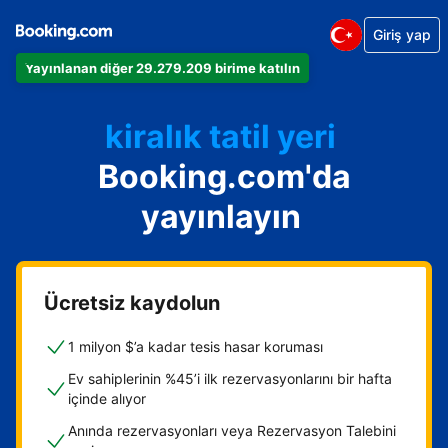
Giriş yap
Dairenizi
Yayınlanan diğer 29.279.209 birime katılın
Otelinizi
kiralık tatil yeri
Booking.com'da
Konukevinizi
Oda ve kahvaltı tesisinizi
yayınlayın
Ücretsiz kaydolun
1 milyon $’a kadar tesis hasar koruması
Ev sahiplerinin %45’i ilk rezervasyonlarını bir hafta
içinde alıyor
Anında rezervasyonları veya Rezervasyon Talebini