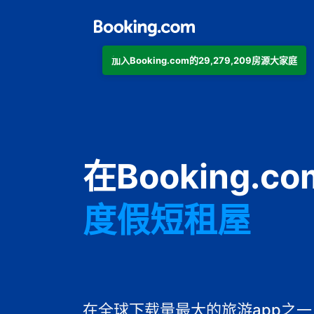
加入Booking.com的29,279,209房源大家庭
公寓
在Booking.
酒店
度假短租屋
旅馆
住宿加早餐旅
在全球下载量最大的旅游app之