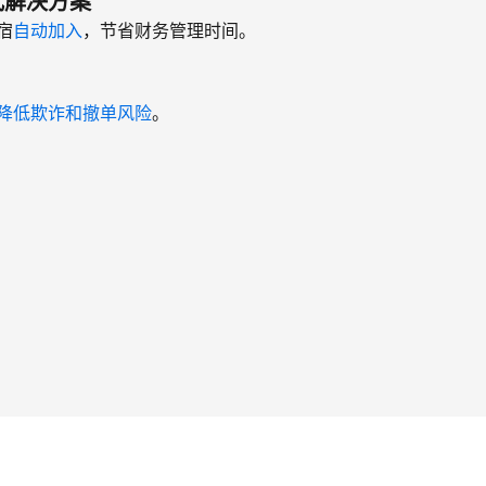
式解决方案
宿
自动加入
，节省财务管理时间。
降低欺诈和撤单风险
。