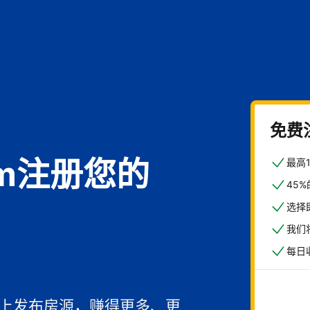
免费
com注册您的
最高
45
选择
我们
每日
馆
一上发布房源，赚得更多、更