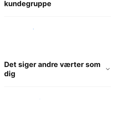
kundegruppe
Nå ud til nye gæster i dag
Det siger andre værter som
dig
Slut dig til andre værter som dig