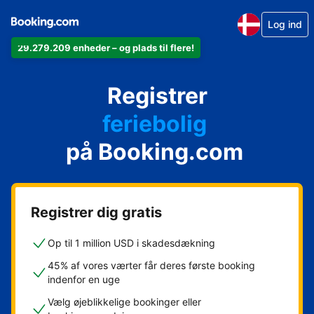
Log ind
29.279.209 enheder – og plads til flere!
din lejlighed
Registrer
dit hotel
feriebolig
på Booking.com
dit pensionat
dit bed & breakfast
Registrer dig gratis
Op til 1 million USD i skadesdækning
45% af vores værter får deres første booking
indenfor en uge
Vælg øjeblikkelige bookinger eller