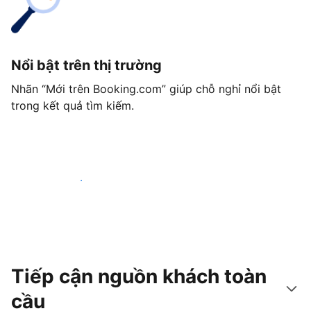
Nổi bật trên thị trường
Nhãn “Mới trên Booking.com” giúp chỗ nghỉ nổi bật
trong kết quả tìm kiếm.
Bắt đầu ngay hôm nay
Tiếp cận nguồn khách toàn
cầu