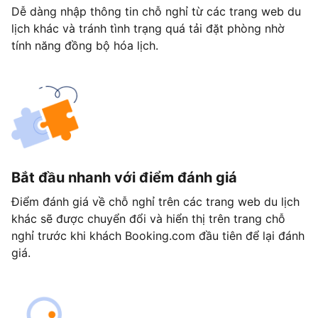
Dễ dàng nhập thông tin chỗ nghỉ từ các trang web du
lịch khác và tránh tình trạng quá tải đặt phòng nhờ
tính năng đồng bộ hóa lịch.
Bắt đầu nhanh với điểm đánh giá
Điểm đánh giá về chỗ nghỉ trên các trang web du lịch
khác sẽ được chuyển đổi và hiển thị trên trang chỗ
nghỉ trước khi khách Booking.com đầu tiên để lại đánh
giá.