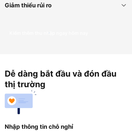
Giảm thiểu rủi ro
Kiếm thêm thu nhập ngay hôm nay
Dễ dàng bắt đầu và đón đầu
thị trường
Nhập thông tin chỗ nghỉ