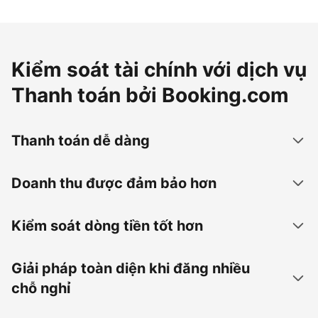
Kiểm soát tài chính với dịch vụ
Thanh toán bởi Booking.com
Thanh toán dễ dàng
Doanh thu được đảm bảo hơn
Kiểm soát dòng tiền tốt hơn
Giải pháp toàn diện khi đăng nhiều
chỗ nghỉ