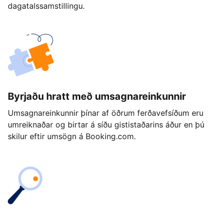
dagatalssamstillingu.
Byrjaðu hratt með umsagnareinkunnir
Umsagnareinkunnir þínar af öðrum ferðavefsíðum eru
umreiknaðar og birtar á síðu gististaðarins áður en þú
skilur eftir umsögn á Booking.com.