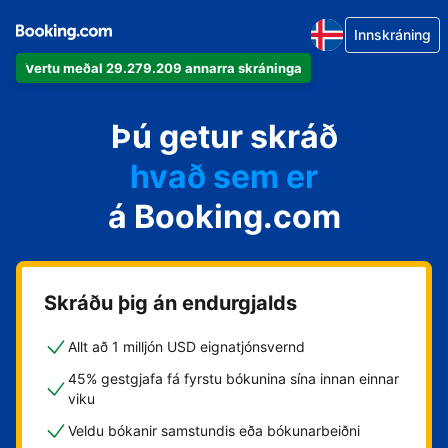
Innskráning
Vertu meðal 29.279.209 annarra skráninga
Þú getur skráð
hvað sem er
á Booking.com
Skráðu þig án endurgjalds
Allt að 1 milljón USD eignatjónsvernd
45% gestgjafa fá fyrstu bókunina sína innan einnar
viku
Veldu bókanir samstundis eða bókunarbeiðni