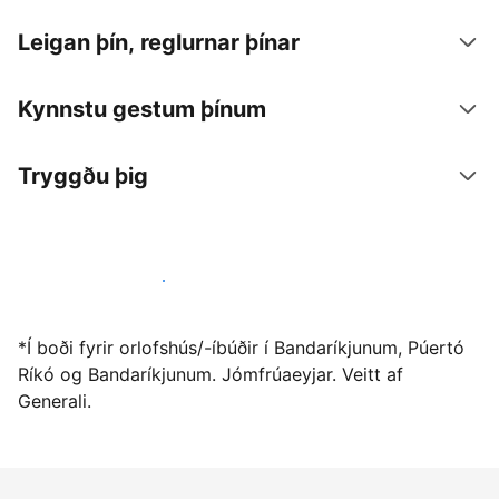
Leigan þín, reglurnar þínar
Kynnstu gestum þínum
Tryggðu þig
Vertu gestgjafi hjá okkur í dag
*Í boði fyrir orlofshús/-íbúðir í Bandaríkjunum, Púertó
Ríkó og Bandaríkjunum. Jómfrúaeyjar. Veitt af
Generali.