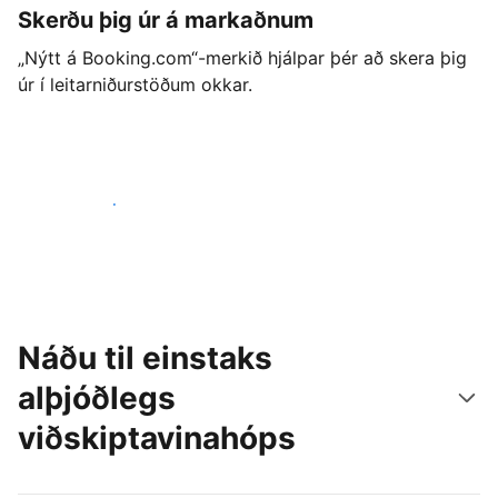
Skerðu þig úr á markaðnum
„Nýtt á Booking.com“-merkið hjálpar þér að skera þig
úr í leitarniðurstöðum okkar.
Byrjaðu strax í dag
Náðu til einstaks
alþjóðlegs
viðskiptavinahóps