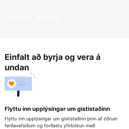
Byrjaðu að græða í dag
Einfalt að byrja og vera á
undan
Flyttu inn upplýsingar um gististaðinn
Flyttu inn upplýsingar um gististaðinn þinn af öðrum
ferðavefsíðum og forðastu yfirbókun með