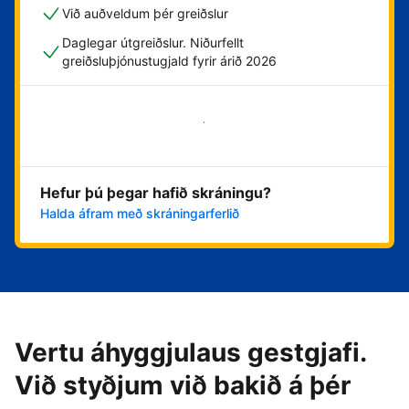
Við auðveldum þér greiðslur
Daglegar útgreiðslur. Niðurfellt
greiðsluþjónustugjald fyrir árið 2026
Byrja núna
Hefur þú þegar hafið skráningu?
Halda áfram með skráningarferlið
Vertu áhyggjulaus gestgjafi.
Við styðjum við bakið á þér