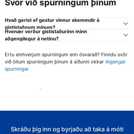
Svör við spurningum þínum
Hvað gerist ef gestur vinnur skemmdir á
gististaðnum mínum?
Hvenær verður gististaðurinn minn
aðgengilegur á netinu?
Ertu einhverjum spurningum enn ósvarað? Finndu svör
við öllum spurningum þínum á síðunni okkar
Algengar
spurningar
Byrja að taka á móti gestum
Skráðu þig inn og byrjaðu að taka á móti