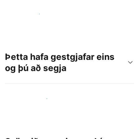
Náðu til nýrra gesta í dag
Þetta hafa gestgjafar eins
og þú að segja
Ganga til liðs við aðra gestgjafa