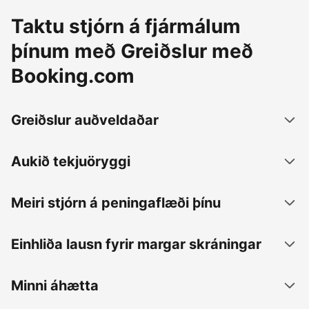
Taktu stjórn á fjármálum
þínum með Greiðslur með
Booking.com
Greiðslur auðveldaðar
Aukið tekjuöryggi
Meiri stjórn á peningaflæði þínu
Einhliða lausn fyrir margar skráningar
Minni áhætta