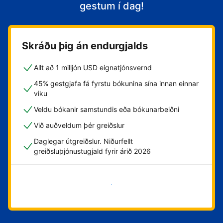
gestum í dag!
Skráðu þig án endurgjalds
Allt að 1 milljón USD eignatjónsvernd
45% gestgjafa fá fyrstu bókunina sína innan einnar
viku
Veldu bókanir samstundis eða bókunarbeiðni
Við auðveldum þér greiðslur
Daglegar útgreiðslur. Niðurfellt
greiðsluþjónustugjald fyrir árið 2026
Byrja núna