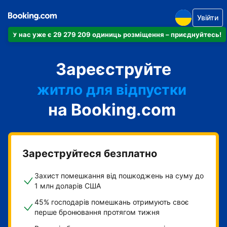
Увійти
У нас уже є 29 279 209 одиниць розміщення – приєднуйтесь!
апартаменти
Зареєструйте
готель
житло для відпустки
на Booking.com
гостьовий будинок
готель типу "ліжко і
сніданок"
Зареструйтеся безплатно
Захист помешкання від пошкоджень на суму до
1 млн доларів США
45% господарів помешкань отримують своє
перше бронювання протягом тижня