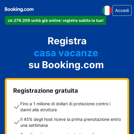
Accedi
29.279.209 unità già online: registra subito la tua!
il tuo appartamento
il tuo hotel
Registra
casa vacanze
la tua guest house
su Booking.com
il tuo B&B
Registrazione gratuita
Fino a 1 milione di dollari di protezione contro i
danni alla struttura
Il 45% degli host riceve la prima prenotazione entro
una settimana