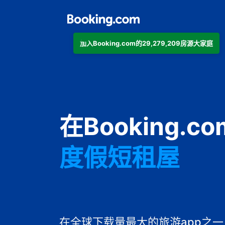
加入Booking.com的29,279,209房源大家庭
公寓
在Booking.
酒店
度假短租屋
旅馆
住宿加早餐旅
在全球下载量最大的旅游app之