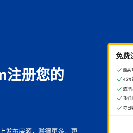
免费
com注册您的
最高
45
选择
我们
每日
馆
一上发布房源，赚得更多、更