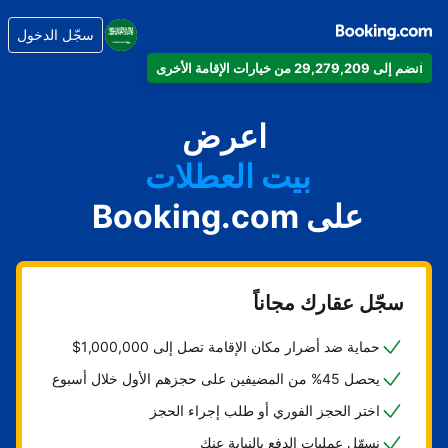
سجّل الدخول
انضم إلى 29,279,209 من خيارات الإقامة الأخرى
شقتك
فندقك
اعرض
بيت العطلات
على Booking.com
شقتك الفندقية
منتجعك
سجّل عقارك مجاناً
حماية ضد أضرار مكان الإقامة تصل إلى 1,000,000$
يحصل 45% من المضيفين على حجزهم الأول خلال أسبوع
اختر الحجز الفوري أو طلب إجراء الحجز
نسهّل عمليات الدفع بالنيابة عنك