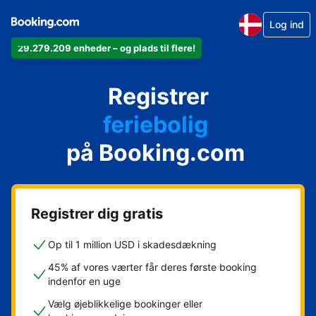
Log ind
29.279.209 enheder – og plads til flere!
din lejlighed
Registrer
dit hotel
feriebolig
på Booking.com
dit pensionat
dit bed & breakfast
Registrer dig gratis
Op til 1 million USD i skadesdækning
45% af vores værter får deres første booking
indenfor en uge
Vælg øjeblikkelige bookinger eller