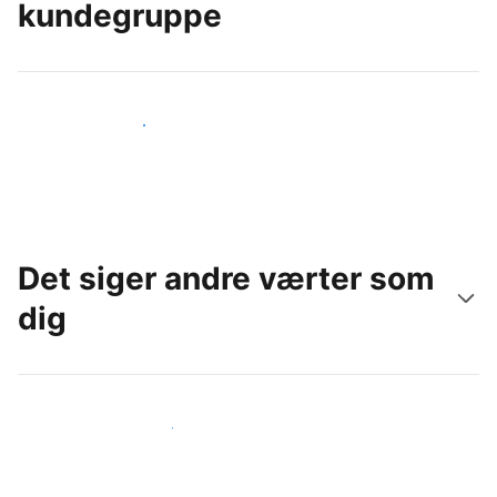
kundegruppe
Nå ud til nye gæster i dag
Det siger andre værter som
dig
Slut dig til andre værter som dig