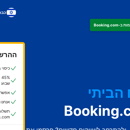
כבר
ההרשמ
כיסוי ביטוחי ש
הביתי
%
שבוע
אפשרות
אנחנו
תשלומי
oking.com