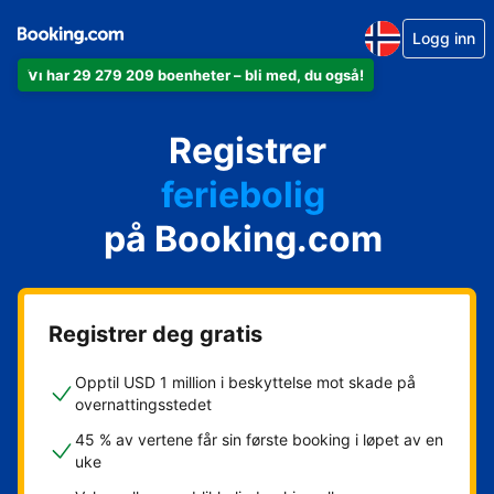
Logg inn
Vi har 29 279 209 boenheter – bli med, du også!
leiligheten din
hotellet ditt
Registrer
feriebolig
gjestgiveriet ditt
på Booking.com
rorbua di
Registrer deg gratis
Opptil USD 1 million i beskyttelse mot skade på
overnattingsstedet
45 % av vertene får sin første booking i løpet av en
uke