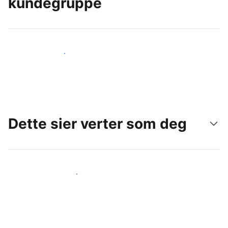
kundegruppe
Nå ut til nye gjester i dag
Dette sier verter som deg
Gjør som andre verter som deg