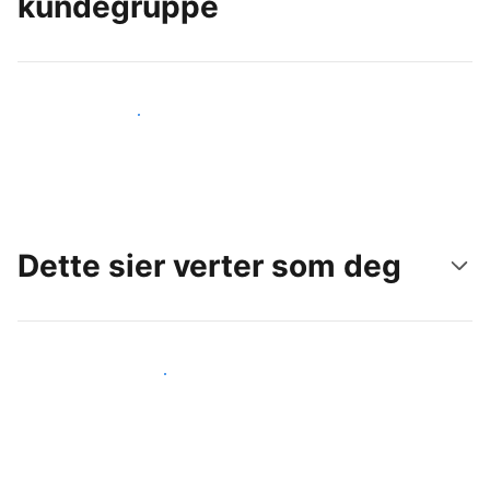
kundegruppe
Nå ut til nye gjester i dag
Dette sier verter som deg
Gjør som andre verter som deg