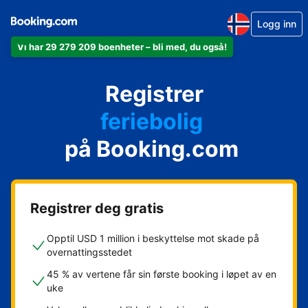
Logg inn
Vi har 29 279 209 boenheter – bli med, du også!
leiligheten din
hotellet ditt
Registrer
feriebolig
gjestgiveriet ditt
på Booking.com
rorbua di
Registrer deg gratis
Opptil USD 1 million i beskyttelse mot skade på
overnattingsstedet
45 % av vertene får sin første booking i løpet av en
uke