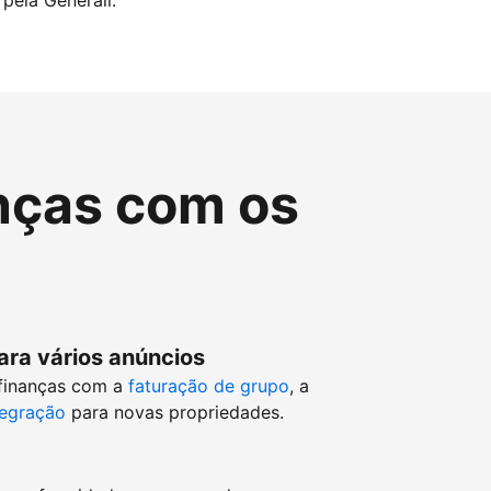
pela Generali.
nças com os
ara vários anúncios
 finanças com a
faturação de grupo
, a
tegração
para novas propriedades.