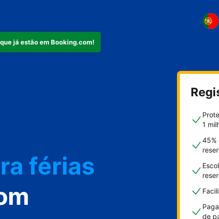
 que já estão em Booking.com!
mento
Regi
Prot
1 mil
ra férias
45% 
rese
Escol
rese
com
Faci
Paga
de p