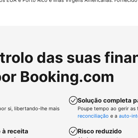
nos EUA e Porto Rico e Ilhas Virgens Americanas. Fornecido 
rolo das suas fina
or Booking.com
Solução completa p
or si, libertando-lhe mais
Poupe tempo ao gerir as
reconciliação
e a
auto-in
 à receita
Risco reduzido