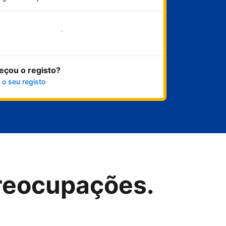
Comece já
eçou o registo?
 o seu registo
reocupações.