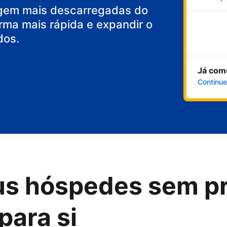
gem mais descarregadas do
rma mais rápida e expandir o
dos.
Já com
Continue
us hóspedes sem p
para si