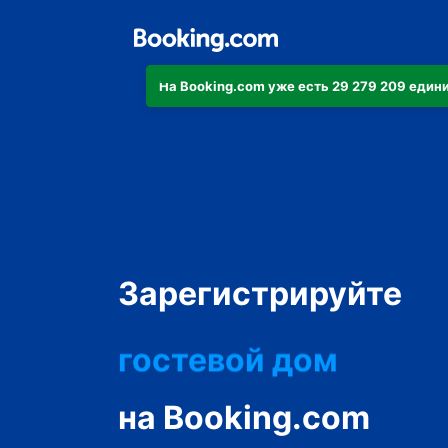
На Booking.com уже есть 29 279 209 еди
апартаменты/кварт
отель
Зарегистрируйте
жилье для отдыха
гостевой дом
мини-отель
на Booking.com