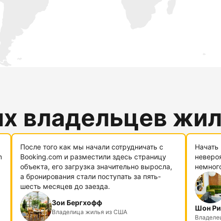
их владельцев жи
После того как мы начали сотрудничать с
Начать 
m
Booking.com и разместили здесь страницу
невероя
объекта, его загрузка значительно выросла,
немног
а бронирования стали поступать за пять-
шесть месяцев до заезда.
Зои Бергхофф
Шон Ри
Владелица жилья из США
Владелец