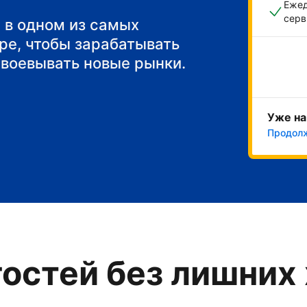
Ежед
серв
 в одном из самых
ре, чтобы зарабатывать
авоевывать новые рынки.
Уже на
Продол
остей без лишних 