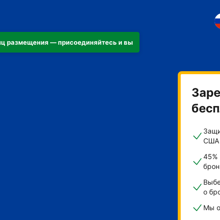
ниц размещения — присоединяйтесь и вы
иру
Заре
бесп
Защи
США
45% 
брон
Выбе
о бр
Мы о