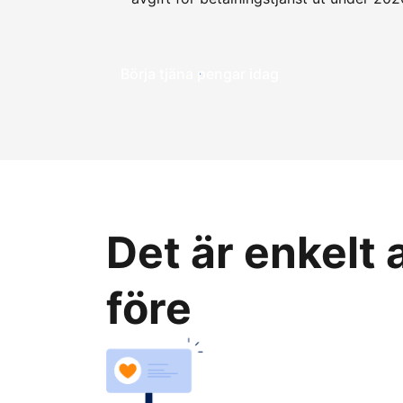
Börja tjäna pengar idag
Det är enkelt
före