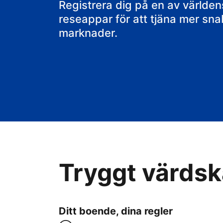
ditt B&B
Registrera dig på en av värld
reseappar för att tjäna mer sn
marknader.
Tryggt värdska
Ditt boende, dina regler