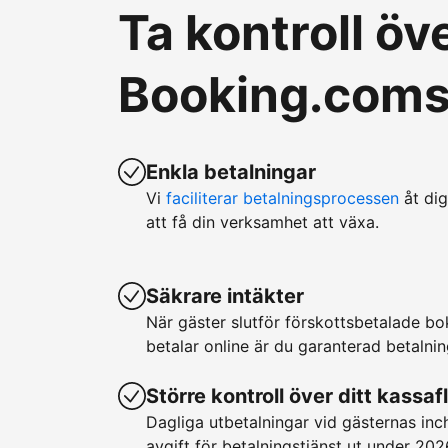
Ta kontroll ö
Booking.coms 
Enkla betalningar
Vi
faciliterar betalningsprocessen
åt dig
att få din verksamhet att växa.
Säkrare intäkter
När gäster slutför förskottsbetalade b
betalar online är du garanterad betalnin
Större kontroll över ditt kassaf
Dagliga utbetalningar vid gästernas in
avgift för betalningstjänst ut under 202