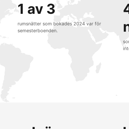
1 av 3
rumsnätter som bokades 2024 var för
semesterboenden.
so
int