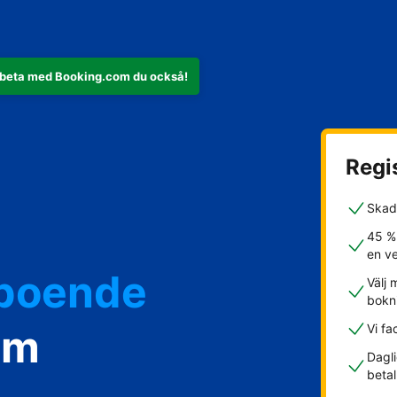
rbeta med Booking.com du också!
Regis
Skad
45 %
en v
rboende
Välj 
bokn
om
Vi fa
Dagli
betal