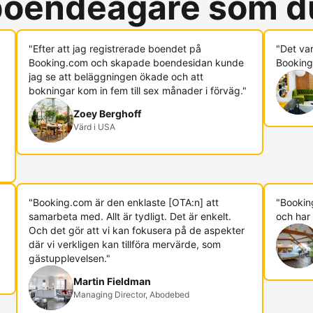
 boendeägare som d
"Efter att jag registrerade boendet på
"Det va
Booking.com och skapade boendesidan kunde
Booking.
jag se att beläggningen ökade och att
bokningar kom in fem till sex månader i förväg."
Zoey Berghoff
Värd i USA
"Booking.com är den enklaste [OTA:n] att
"Booking
samarbeta med. Allt är tydligt. Det är enkelt.
och har 
Och det gör att vi kan fokusera på de aspekter
där vi verkligen kan tillföra mervärde, som
gästupplevelsen."
Martin Fieldman
Managing Director, Abodebed