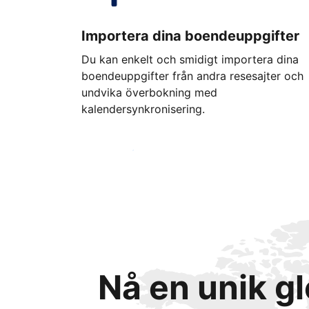
Importera dina boendeuppgifter
Du kan enkelt och smidigt importera dina
boendeuppgifter från andra resesajter och
undvika överbokning med
kalendersynkronisering.
Kom igång idag
Nå en unik g