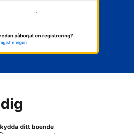
Kom igång nu
redan påbörjat en registrering?
registreringen
 dig
kydda ditt boende