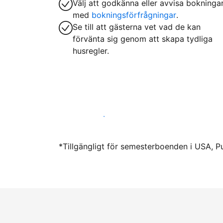
Välj att godkänna eller avvisa bokninga
med
bokningsförfrågningar
.
Se till att gästerna vet vad de kan
förvänta sig genom att skapa tydliga
husregler.
Hyr ut hos oss idag
*Tillgängligt för semesterboenden i USA, P