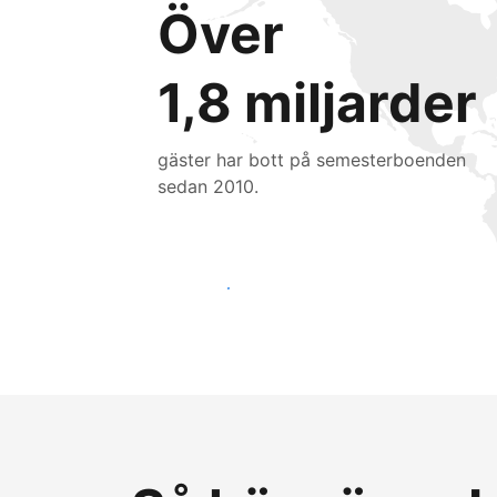
Över
1,8 miljarder
gäster har bott på semesterboenden
sedan 2010.
Nå nya gäster idag