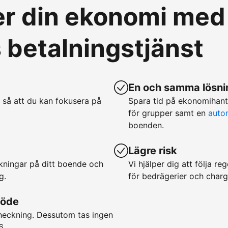
ver din ekonomi med
betalningstjänst
En och samma lösnin
 så att du kan fokusera på
Spara tid på ekonomihan
för grupper samt en
auto
boenden.
Lägre risk
okningar på ditt boende och
Vi hjälper dig att följa r
g.
för bedrägerier och char
löde
checkning. Dessutom tas ingen
6.