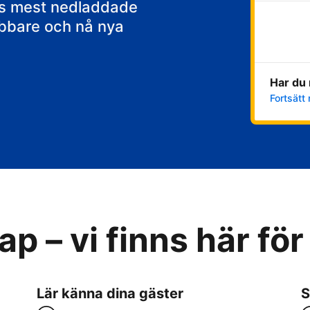
ens mest nedladdade
abbare och nå nya
Har du 
Fortsätt 
p – vi finns här för
Lär känna dina gäster
S