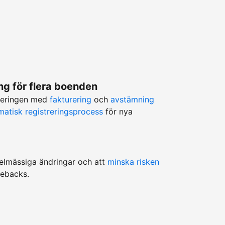
g för flera boenden
teringen med
fakturering
och
avstämning
matisk registreringsprocess
för nya
egelmässiga ändringar och att
minska risken
gebacks.