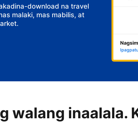
fast
nakadina-download na travel
s malaki, mas mabilis, at
rket.
Nagsim
Ipagpatu
 walang inaalala. 