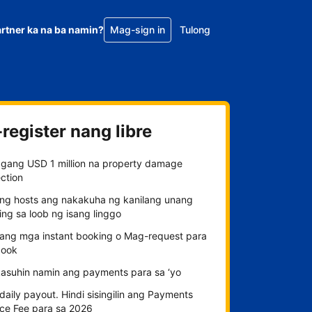
rtner ka na ba namin?
Mag-sign in
Tulong
register nang libre
gang USD 1 million na property damage
ction
ng hosts ang nakakuha ng kanilang unang
ng sa loob ng isang linggo
n ang mga instant booking o Mag-request para
ook
kasuhin namin ang payments para sa ‘yo
aily payout. Hindi sisingilin ang Payments
ice Fee para sa 2026