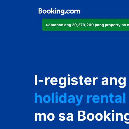
Samahan ang 29,279,209 pang property na 
apartment
I-register ang
hotel
holiday rental
guest house
mo sa Bookin