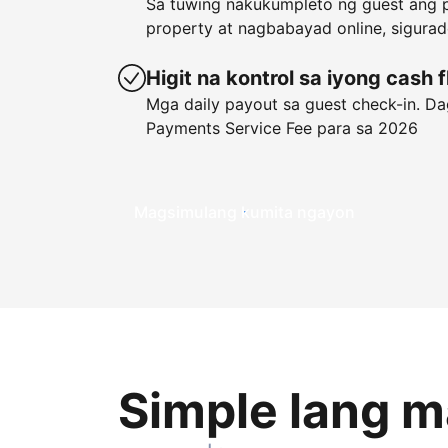
Sa tuwing nakukumpleto ng guest ang p
property at nagbabayad online, sigura
Higit na kontrol sa iyong cash 
Mga daily payout sa guest check-in. Dag
Payments Service Fee para sa 2026
Magsimulang kumita ngayon
Simple lang 