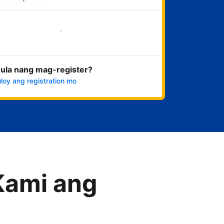
Magsimula na
ula nang mag-register?
loy ang registration mo
Kami ang