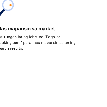
as mapansin sa market
utulungan ka ng label na “Bago sa
ooking.com” para mas mapansin sa aming
earch results.