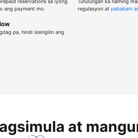
repaid reservations sa iyong
Tutulungan ka naming ma
do ang payment mo.
regulasyon at
pababain an
flow
dag pa, hindi sisingilin ang
magsimula at mangu