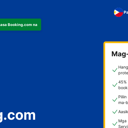
Pa
nasa Booking.com na
Mag-
Hang
prote
45% 
booki
Pilii
ma-b
g.com
Aasi
Mga d
Serv