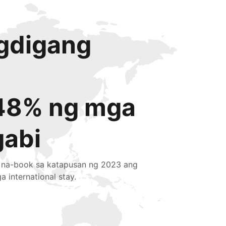
igdigang
48% ng mga
gabi
 na-book sa katapusan ng 2023 ang
a international stay.