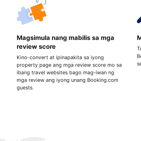
Magsimula nang mabilis sa mga
M
review score
T
B
Kino-convert at ipinapakita sa iyong
s
property page ang mga review score mo sa
ibang travel websites bago mag-iwan ng
mga review ang iyong unang Booking.com
guests.