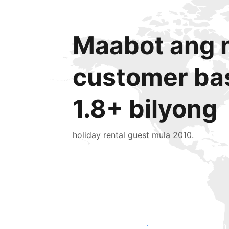
Maabot ang n
customer ba
1.8+ bilyong
holiday rental guest mula 2010.
Makaabot ng mga bagong guest ngayon