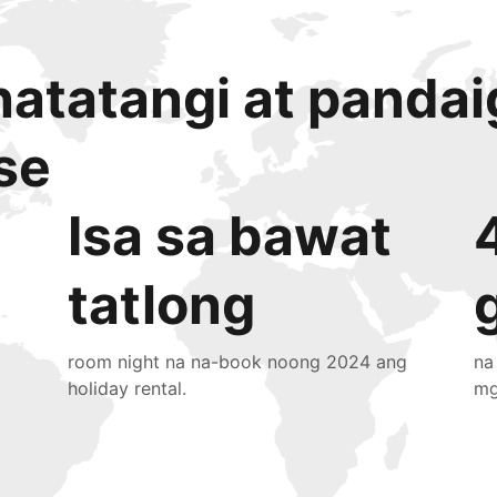
atatangi at panda
se
Isa sa bawat
tatlong
room night na na-book noong 2024 ang
na
holiday rental.
mg