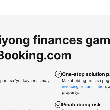
 iyong finances gam
Booking.com
One-stop solution p
para sa ‘yo, kaya mas may
Makatipid ng oras sa pa
invoicing
,
reconciliation
, 
property.
y
Pinababang risk