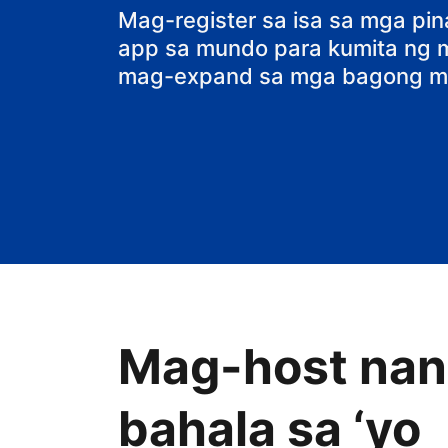
bed and break
Mag-register sa isa sa mga pi
app sa mundo para kumita ng ma
mag-expand sa mga bagong ma
Mag-host nang
bahala sa ‘yo