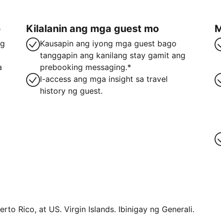
o
Kilalanin ang mga guest mo
M
ng
Kausapin ang iyong mga guest bago
tanggapin ang kanilang stay gamit ang
a
prebooking messaging.*
I-access ang mga insight sa travel
history ng guest.
rto Rico, at US. Virgin Islands. Ibinigay ng Generali.