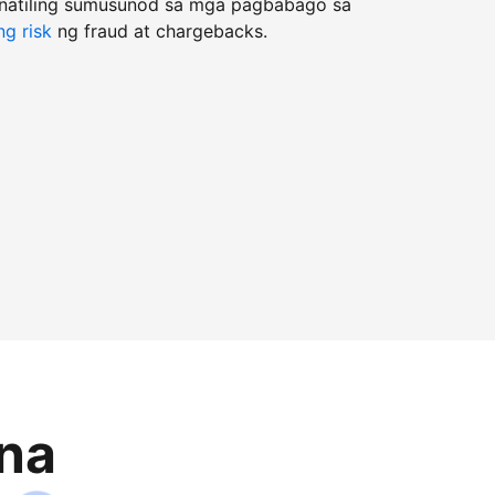
natiling sumusunod sa mga pagbabago sa
g risk
ng fraud at chargebacks.
na