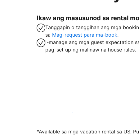
Ikaw ang masusunod sa rental m
Tanggapin o tanggihan ang mga booki
sa
Mag-request para ma-book
.
I-manage ang mga guest expectation s
pag-set up ng malinaw na house rules.
Mag-host sa amin ngayon
*Available sa mga vacation rental sa US, Pue