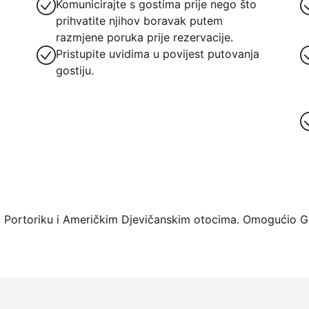
Komunicirajte s gostima prije nego što
prihvatite njihov boravak putem
razmjene poruka prije rezervacije.
Pristupite uvidima u povijest putovanja
gostiju.
rme već danas
 Portoriku i Američkim Djevičanskim otocima. Omogućio Ge