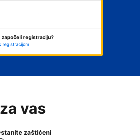
Započni odmah
 započeli registraciju?
s registracijom
 za vas
stanite zaštićeni