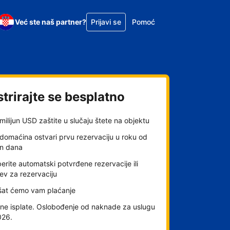
Već ste naš partner?
Prijavi se
Pomoć
trirajte se besplatno
milijun USD zaštite u slučaju štete na objektu
domaćina ostvari prvu rezervaciju u roku od
an dana
rite automatski potvrđene rezervacije ili
ev za rezervaciju
šat ćemo vam plaćanje
ne isplate. Oslobođenje od naknade za uslugu
026.