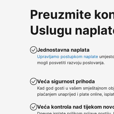
Preuzmite kon
Uslugu napla
Jednostavna naplata
Upravljamo postupkom naplate
umjesto 
mogli posvetiti razvoju poslovanja.
Veća sigurnost prihoda
Kad god gosti u vašem smještajnom obje
plaćanjem unaprijed i plate online, ispl
Veća kontrola nad tijekom nov
Dnevne isplate prilikom prijave gostiju