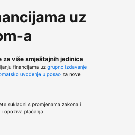
nancijama uz
com-a
 za više smještajnih jedinica
ljanju financijama uz
grupno izdavanje
omatsko uvođenje u posao
za nove
e sukladni s promjenama zakona i
 i opoziva plaćanja.