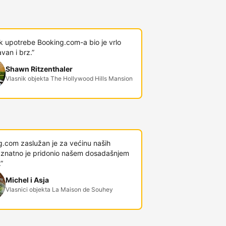
k upotrebe Booking.com-a bio je vrlo
van i brz.”
Shawn Ritzenthaler
Vlasnik objekta The Hollywood Hills Mansion
g.com zaslužan je za većinu naših
 i znatno je pridonio našem dosadašnjem
”
Michel i Asja
Vlasnici objekta La Maison de Souhey