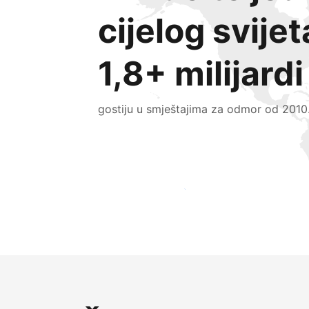
cijelog svijet
1,8+ milijardi
gostiju u smještajima za odmor od 2010
Doprite do novih gostiju već danas