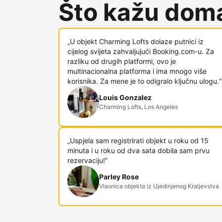
Što kažu doma
„U objekt Charming Lofts dolaze putnici iz
cijelog svijeta zahvaljujući Booking.com-u. Za
razliku od drugih platformi, ovo je
multinacionalna platforma i ima mnogo više
korisnika. Za mene je to odigralo ključnu ulogu.“
Louis Gonzalez
Charming Lofts, Los Angeles
„Uspjela sam registrirati objekt u roku od 15
minuta i u roku od dva sata dobila sam prvu
rezervaciju!”
Parley Rose
Vlasnica objekta iz Ujedinjenog Kraljevstva