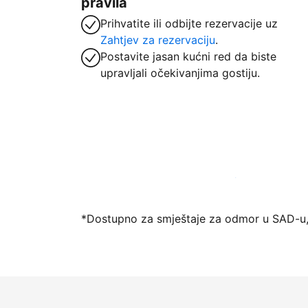
pravila
Prihvatite ili odbijte rezervacije uz
Zahtjev za rezervaciju
.
Postavite jasan kućni red da biste
upravljali očekivanjima gostiju.
Počnite primati goste putem naše platfo
*Dostupno za smještaje za odmor u SAD-u,