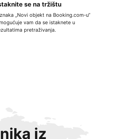
staknite se na tržištu
znaka „Novi objekt na Booking.com-u“
mogućuje vam da se istaknete u
ezultatima pretraživanja.
nika iz