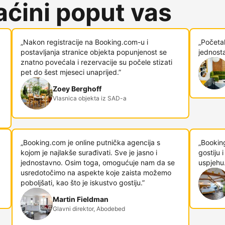
ćini poput vas
„Nakon registracije na Booking.com-u i
„Početa
postavljanja stranice objekta popunjenost se
jednosta
znatno povećala i rezervacije su počele stizati
pet do šest mjeseci unaprijed.”
Zoey Berghoff
Vlasnica objekta iz SAD-a
„Booking.com je online putnička agencija s
„Bookin
kojom je najlakše surađivati. Sve je jasno i
gostiju
jednostavno. Osim toga, omogućuje nam da se
uspjehu.
usredotočimo na aspekte koje zaista možemo
poboljšati, kao što je iskustvo gostiju.”
Martin Fieldman
Glavni direktor, Abodebed