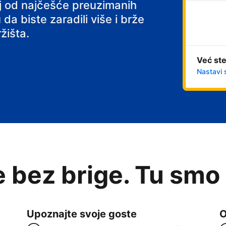
 s doručkom
noj od najčešće preuzimanih
 da biste zaradili više i brže
žišta.
Već ste
Nastavi 
e bez brige. Tu smo
Upoznajte svoje goste
O