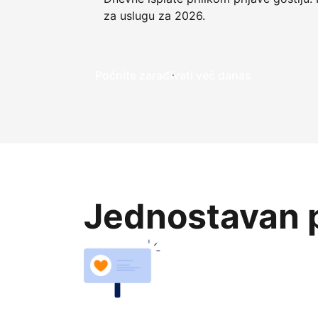
za uslugu za 2026.
Počnite zarađivati već ​​danas
Jednostavan p