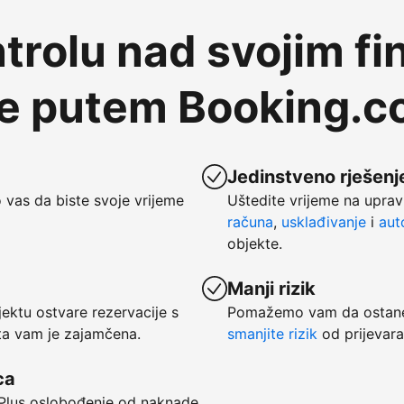
trolu nad svojim fi
te putem Booking.
Jedinstveno rješenje
vas da biste svoje vrijeme
Uštedite vrijeme na uprav
računa
,
usklađivanje
i
aut
objekte.
Manji rizik
ktu ostvare rezervacije s
Pomažemo vam da ostanet
ata vam je zajamčena.
smanjite rizik
od prijevara
ca
. Plus oslobođenje od naknade