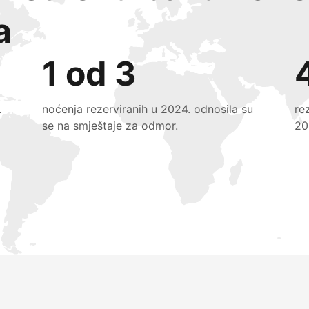
a
1 od 3
.
noćenja rezerviranih u 2024. odnosila su
re
se na smještaje za odmor.
20