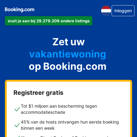
Inloggen
Sluit je aan bij 29.279.209 andere listings
appartement
Zet uw
hotel
vakantiewoning
op Booking.com
pension
bed & breakfast
Registreer gratis
Tot $1 miljoen aan bescherming tegen
accommodatieschade
45% van de hosts ontvangen hun eerste boeking
binnen een week