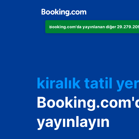
Booking.com'da yayınlanan diğer 29.279.209 
Dairenizi
Otelinizi
kiralık tatil yer
Konukevinizi
Booking.com'
Oda ve kahvalt
yayınlayın