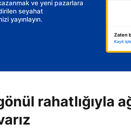
 kazanmak ve yeni pazarlara
dirilen seyahat
izi yayınlayın.
Zaten b
Kayıt iş
gönül rahatlığıyla ağ
varız