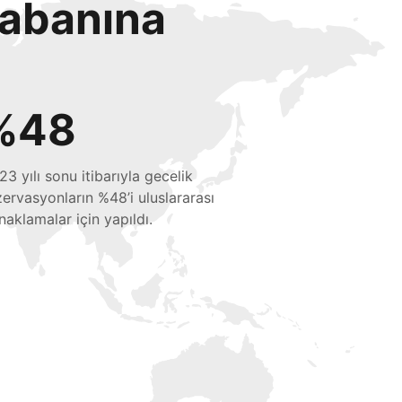
tabanına
%48
23 yılı sonu itibarıyla gecelik
zervasyonların %48’i uluslararası
naklamalar için yapıldı.