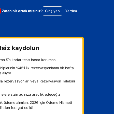
Zaten bir ortak mısınız?
Giriş yap
Yardım
tsiz kaydolun
yon $’a kadar tesis hasar koruması
hiplerinin %45’i ilk rezervasyonlarını bir hafta
e alıyor
da rezervasyonları veya Rezervasyon Talebini
lere sizin adınıza aracılık edeceğiz
ük ödeme alımları. 2026 için Ödeme Hizmeti
inden feragat edildi