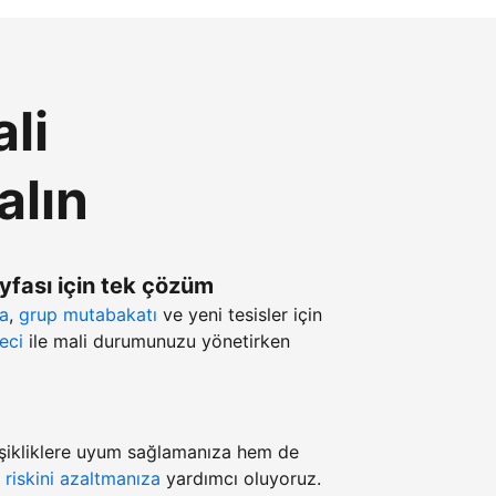
li
alın
ayfası için tek çözüm
ma
,
grup mutabakatı
ve yeni tesisler için
eci
ile mali durumunuzu yönetirken
şikliklere uyum sağlamanıza hem de
z
riskini azaltmanıza
yardımcı oluyoruz.