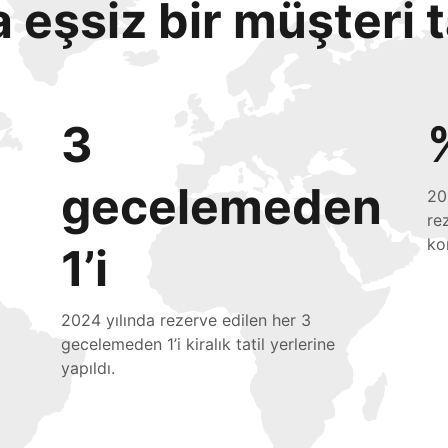
eşsiz bir müşteri 
3
gecelemeden
20
re
ko
1’i
2024 yılında rezerve edilen her 3
gecelemeden 1’i kiralık tatil yerlerine
yapıldı.