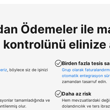
an Ödemeler ile ma
ontrolünü elinize 
Birden fazla tesis s
eriz
, böylece siz de işinizi
Grup olarak faturalandır
otomatik entegrasyon sür
zamandan tasarruf edin.
Daha az risk
asyonlar tamamladığında ve
Hem mevzuatlardaki deği
tilenmiş olur.
dolandırıcılık ve ters ibra