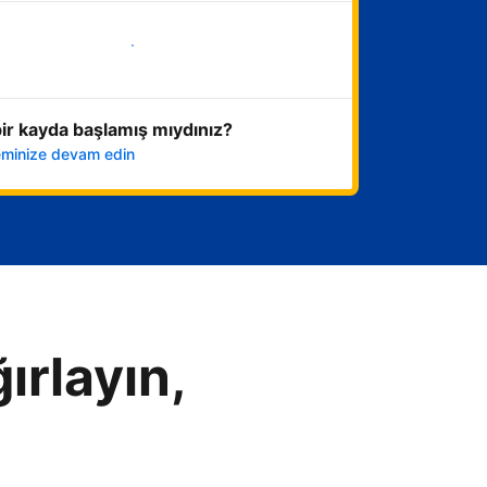
Hemen başla
ir kayda başlamış mıydınız?
leminize devam edin
ırlayın,