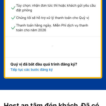
Tùy chọn: nhận đơn tức thì hoặc khách gửi yêu cầu
đặt phòng
Chúng tôi sẽ hỗ trợ xử lý thanh toán cho Quý vị
Thanh toán hằng ngày. Miễn Phí dịch vụ thanh
toán cho năm 2026
Bắt đầu ngay
Quý vị đã bắt đầu quá trình đăng ký?
Tiếp tục các bước đăng ký
Host an tâm đón khách. Đã có