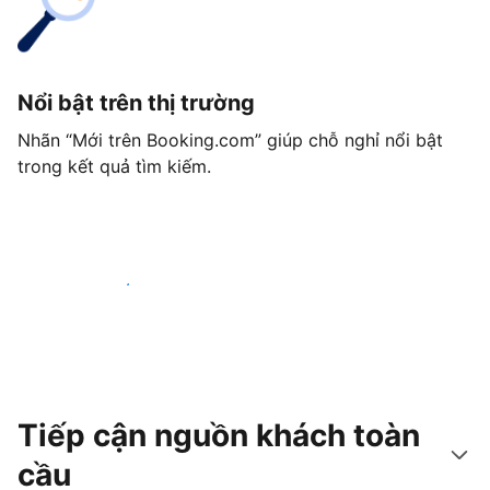
Nổi bật trên thị trường
Nhãn “Mới trên Booking.com” giúp chỗ nghỉ nổi bật
trong kết quả tìm kiếm.
Bắt đầu ngay hôm nay
Tiếp cận nguồn khách toàn
cầu