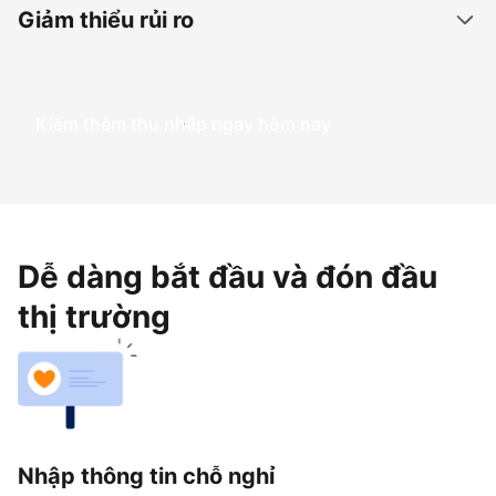
Giảm thiểu rủi ro
Kiếm thêm thu nhập ngay hôm nay
Dễ dàng bắt đầu và đón đầu
thị trường
Nhập thông tin chỗ nghỉ