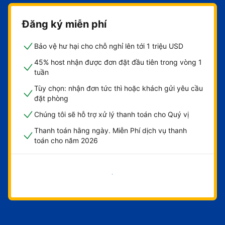
Đăng ký miễn phí
Bảo vệ hư hại cho chỗ nghỉ lên tới 1 triệu USD
45% host nhận được đơn đặt đầu tiên trong vòng 1
tuần
Tùy chọn: nhận đơn tức thì hoặc khách gửi yêu cầu
đặt phòng
Chúng tôi sẽ hỗ trợ xử lý thanh toán cho Quý vị
Thanh toán hằng ngày. Miễn Phí dịch vụ thanh
toán cho năm 2026
Bắt đầu ngay