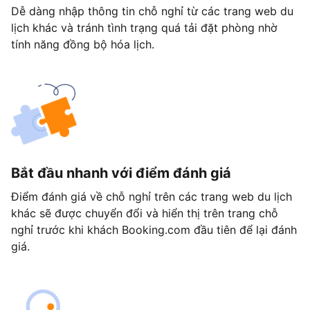
Dễ dàng nhập thông tin chỗ nghỉ từ các trang web du
lịch khác và tránh tình trạng quá tải đặt phòng nhờ
tính năng đồng bộ hóa lịch.
Bắt đầu nhanh với điểm đánh giá
Điểm đánh giá về chỗ nghỉ trên các trang web du lịch
khác sẽ được chuyển đổi và hiển thị trên trang chỗ
nghỉ trước khi khách Booking.com đầu tiên để lại đánh
giá.