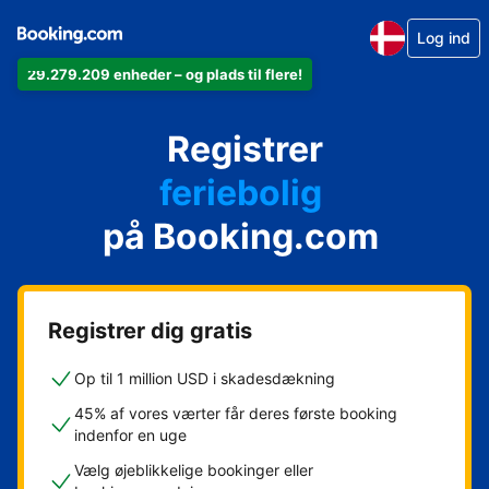
Log ind
29.279.209 enheder – og plads til flere!
din lejlighed
Registrer
dit hotel
feriebolig
på Booking.com
dit pensionat
dit bed & breakfast
Registrer dig gratis
Op til 1 million USD i skadesdækning
45% af vores værter får deres første booking
indenfor en uge
Vælg øjeblikkelige bookinger eller