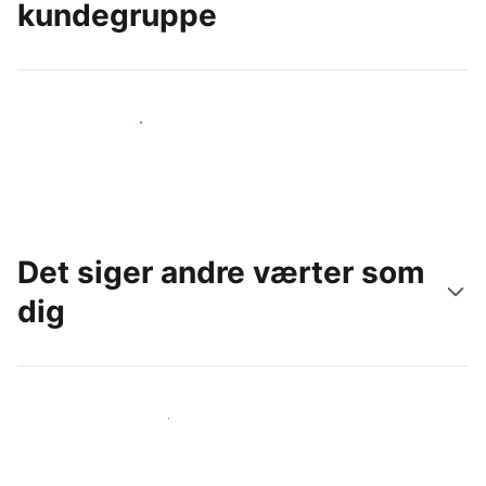
kundegruppe
Nå ud til nye gæster i dag
Det siger andre værter som
dig
Slut dig til andre værter som dig