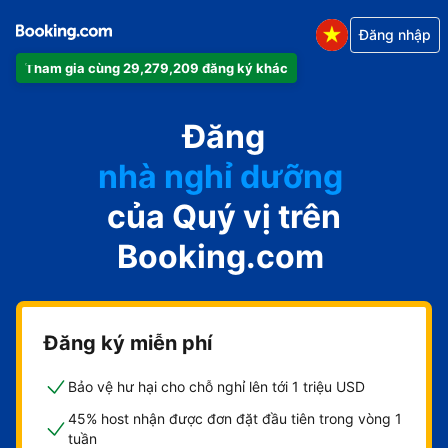
Đăng nhập
Tham gia cùng 29,279,209 đăng ký khác
căn hộ
khách sạn
Đăng
nhà nghỉ dưỡng
của Quý vị trên
guest house
Booking.com
nhà nghỉ B&B
Đăng ký miễn phí
Bảo vệ hư hại cho chỗ nghỉ lên tới 1 triệu USD
45% host nhận được đơn đặt đầu tiên trong vòng 1
tuần