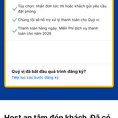
Tùy chọn: nhận đơn tức thì hoặc khách gửi yêu cầu
đặt phòng
Chúng tôi sẽ hỗ trợ xử lý thanh toán cho Quý vị
Thanh toán hằng ngày. Miễn Phí dịch vụ thanh
toán cho năm 2026
Bắt đầu ngay
Quý vị đã bắt đầu quá trình đăng ký?
Tiếp tục các bước đăng ký
Host an tâm đón khách. Đã có