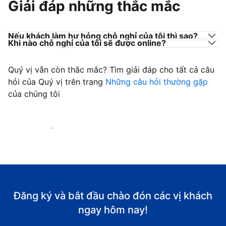
Giải đáp những thắc mắc
Nếu khách làm hư hỏng chỗ nghỉ của tôi thì sao?
Khi nào chỗ nghỉ của tôi sẽ được online?
Quý vị vẫn còn thắc mắc? Tìm giải đáp cho tất cả câu
hỏi của Quý vị trên trang
Những câu hỏi thường gặp
của chúng tôi
Bắt đầu đón khách
Đăng ký và bắt đầu chào đón các vị khách
ngay hôm nay!