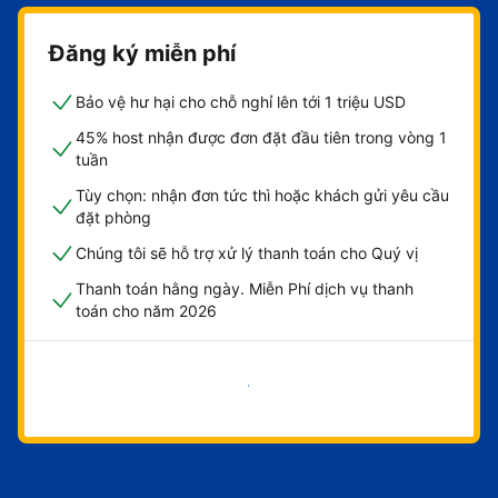
Đăng ký miễn phí
Bảo vệ hư hại cho chỗ nghỉ lên tới 1 triệu USD
45% host nhận được đơn đặt đầu tiên trong vòng 1
tuần
Tùy chọn: nhận đơn tức thì hoặc khách gửi yêu cầu
đặt phòng
Chúng tôi sẽ hỗ trợ xử lý thanh toán cho Quý vị
Thanh toán hằng ngày. Miễn Phí dịch vụ thanh
toán cho năm 2026
Bắt đầu ngay