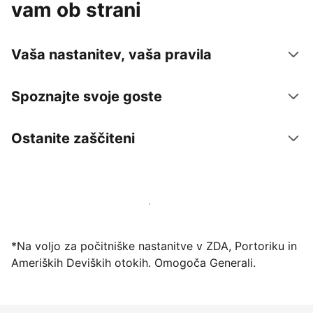
vam ob strani
Vaša nastanitev, vaša pravila
Spoznajte svoje goste
Ostanite zaščiteni
Danes ponudite nastanitev prek naše platforme
*Na voljo za počitniške nastanitve v ZDA, Portoriku in
Ameriških Deviških otokih. Omogoča Generali.