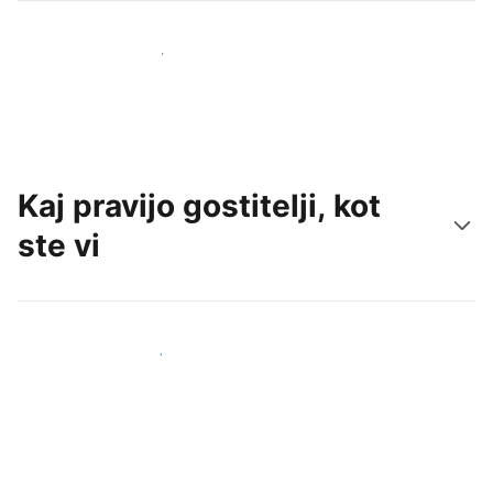
Pridobite nove goste še danes
Kaj pravijo gostitelji, kot
ste vi
Pridruži se drugim gostiteljem