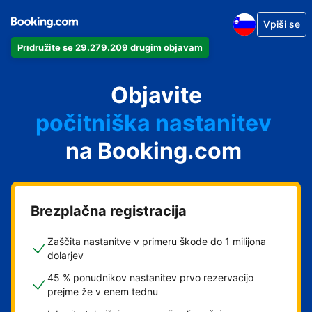
Vpiši se
Pridružite se 29.279.209 drugim objavam
svoj apartma
svoj hotel
Objavite
počitniška nastanitev
na Booking.com
svoje gostišče
svoj B&B
Brezplačna registracija
Zaščita nastanitve v primeru škode do 1 milijona
dolarjev
45 % ponudnikov nastanitev prvo rezervacijo
prejme že v enem tednu