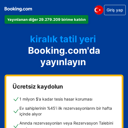
Giriş yap
Dairenizi
Yayınlanan diğer 29.279.209 birime katılın
Otelinizi
kiralık tatil yeri
Booking.com'da
Konukevinizi
Oda ve kahvaltı tesisinizi
yayınlayın
Ücretsiz kaydolun
1 milyon $’a kadar tesis hasar koruması
Ev sahiplerinin %45’i ilk rezervasyonlarını bir hafta
içinde alıyor
Anında rezervasyonları veya Rezervasyon Talebini