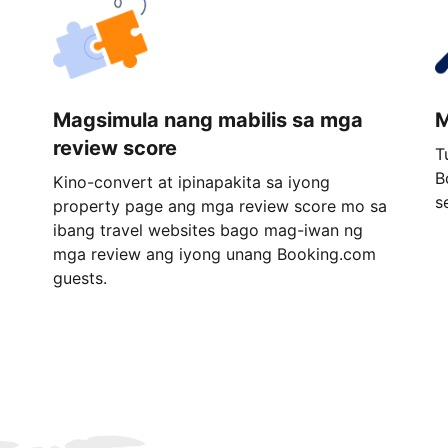
Magsimula nang mabilis sa mga
M
review score
T
B
Kino-convert at ipinapakita sa iyong
s
property page ang mga review score mo sa
ibang travel websites bago mag-iwan ng
mga review ang iyong unang Booking.com
guests.