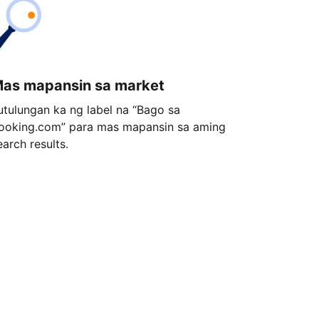
as mapansin sa market
utulungan ka ng label na “Bago sa
ooking.com” para mas mapansin sa aming
earch results.