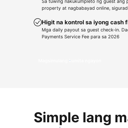
Sa tuwing nakukumpleto ng guest ang p
property at nagbabayad online, sigura
Higit na kontrol sa iyong cash 
Mga daily payout sa guest check-in. Dag
Payments Service Fee para sa 2026
Magsimulang kumita ngayon
Simple lang 