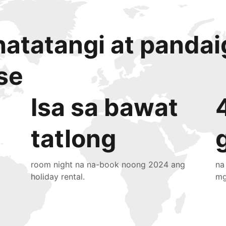
atatangi at panda
se
Isa sa bawat
tatlong
room night na na-book noong 2024 ang
na
holiday rental.
mg