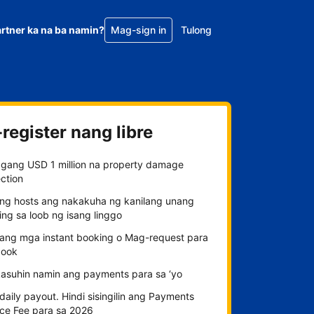
rtner ka na ba namin?
Mag-sign in
Tulong
register nang libre
gang USD 1 million na property damage
ction
ng hosts ang nakakuha ng kanilang unang
ng sa loob ng isang linggo
n ang mga instant booking o Mag-request para
ook
kasuhin namin ang payments para sa ‘yo
aily payout. Hindi sisingilin ang Payments
ice Fee para sa 2026