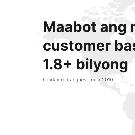
Maabot ang n
customer ba
1.8+ bilyong
holiday rental guest mula 2010.
Makaabot ng mga bagong guest ngayon