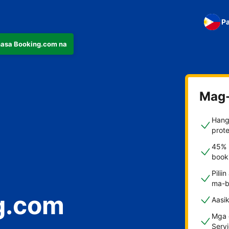
Pa
nasa Booking.com na
Mag-
Hang
prote
45% 
booki
Pilii
ma-b
g.com
Aasi
Mga d
Serv