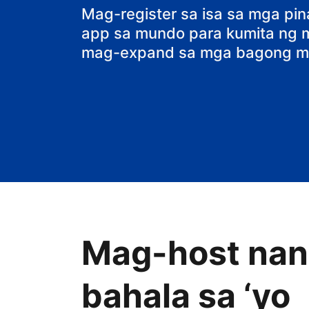
bed and break
Mag-register sa isa sa mga pi
app sa mundo para kumita ng ma
mag-expand sa mga bagong ma
Mag-host nang
bahala sa ‘yo