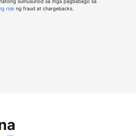
natiling sumusunod sa mga pagbabago sa
g risk
ng fraud at chargebacks.
na