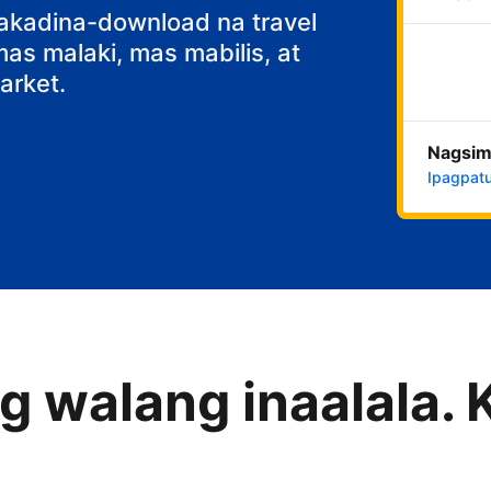
fast
nakadina-download na travel
s malaki, mas mabilis, at
rket.
Nagsim
Ipagpatu
 walang inaalala. 