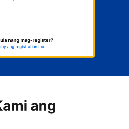
Magsimula na
ula nang mag-register?
loy ang registration mo
Kami ang