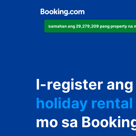
Samahan ang 29,279,209 pang property na 
apartment
I-register ang
hotel
holiday rental
guest house
mo sa Bookin