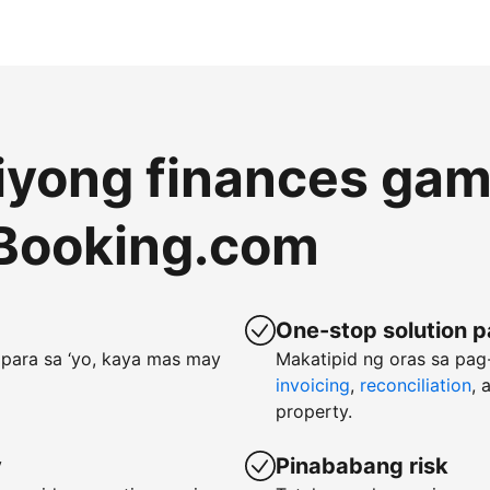
 iyong finances gam
Booking.com
One-stop solution p
para sa ‘yo, kaya mas may
Makatipid ng oras sa pa
invoicing
,
reconciliation
, 
property.
y
Pinababang risk