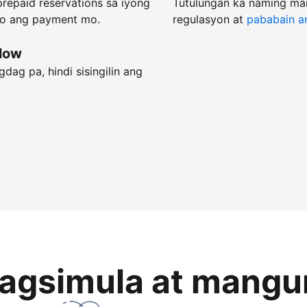
repaid reservations sa iyong
Tutulungan ka naming ma
do ang payment mo.
regulasyon at
pababain an
flow
dag pa, hindi sisingilin ang
magsimula at mangu