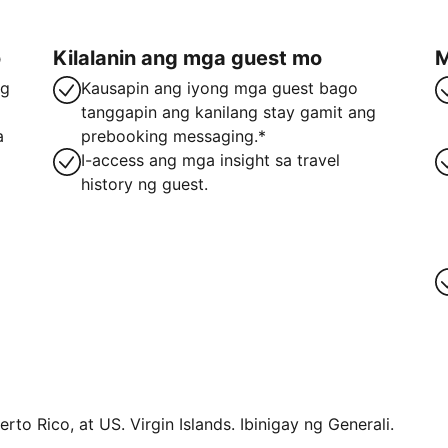
o
Kilalanin ang mga guest mo
M
ng
Kausapin ang iyong mga guest bago
tanggapin ang kanilang stay gamit ang
a
prebooking messaging.*
I-access ang mga insight sa travel
history ng guest.
rto Rico, at US. Virgin Islands. Ibinigay ng Generali.