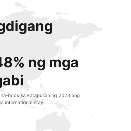
igdigang
48% ng mga
gabi
 na-book sa katapusan ng 2023 ang
a international stay.