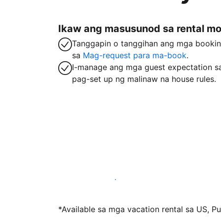
Ikaw ang masusunod sa rental m
Tanggapin o tanggihan ang mga booki
sa
Mag-request para ma-book
.
I-manage ang mga guest expectation s
pag-set up ng malinaw na house rules.
Mag-host sa amin ngayon
*Available sa mga vacation rental sa US, Pue