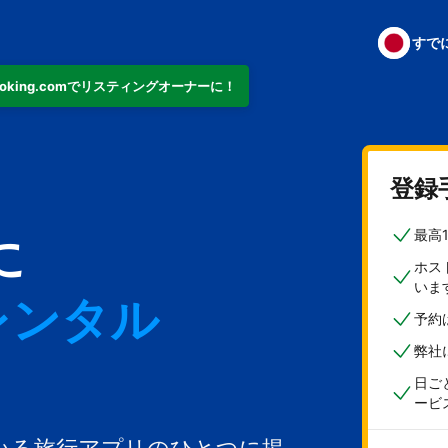
すで
ooking.comでリスティングオーナーに！
ト
登録
最高
に
ホス
いま
レンタル
予約
弊社
日ご
ービ