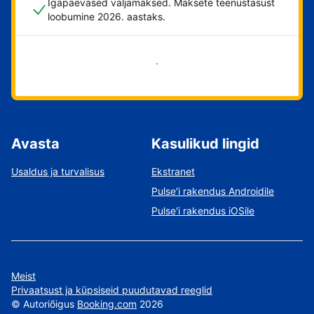
Igapäevased väljamaksed. Maksete teenustasust
loobumine 2026. aastaks.
Alusta kohe
Avasta
Kasulikud lingid
Usaldus ja turvalisus
Ekstranet
Pulse'i rakendus Androidile
Pulse'i rakendus iOSile
Meist
Privaatsust ja küpsiseid puudutavad reeglid
©
Autoriõigus
Booking.com
2026