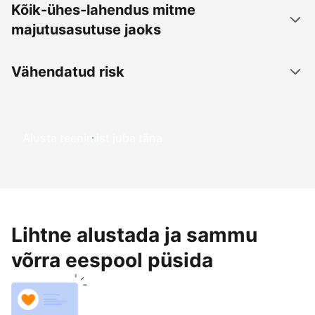
Kõik-ühes-lahendus mitme
majutusasutuse jaoks
Vähendatud risk
Alusta teenimist juba täna
Lihtne alustada ja sammu
võrra eespool püsida