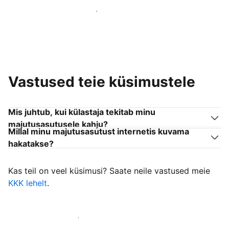
Liitu endaga sarnanevate võõrustajatega
Vastused teie küsimustele
Mis juhtub, kui külastaja tekitab minu
majutusasutusele kahju?
Millal minu majutusasutust internetis kuvama
hakatakse?
Kas teil on veel küsimusi? Saate neile vastused meie
KKK lehelt
.
Alusta külastajate vastuvõtmist