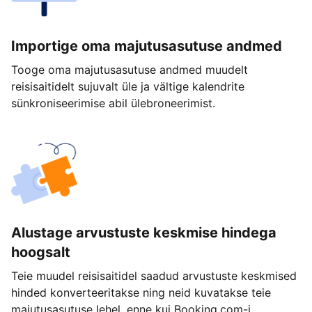
Importige oma majutusasutuse andmed
Tooge oma majutusasutuse andmed muudelt
reisisaitidelt sujuvalt üle ja vältige kalendrite
sünkroniseerimise abil ülebroneerimist.
Alustage arvustuste keskmise hindega
hoogsalt
Teie muudel reisisaitidel saadud arvustuste keskmised
hinded konverteeritakse ning neid kuvatakse teie
majutusasutuse lehel, enne kui Booking.com-i