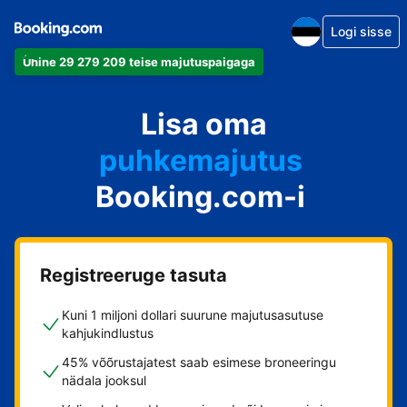
Logi sisse
Ühine 29 279 209 teise majutuspaigaga
apartement
Lisa oma
hotell
puhkemajutus
Booking.com-i
külalistemaja
hostel
Registreeruge tasuta
Kuni 1 miljoni dollari suurune majutusasutuse
kahjukindlustus
45% võõrustajatest saab esimese broneeringu
nädala jooksul