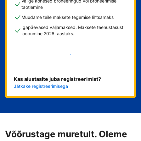
Valige kohesed broneeringud või broneerimise
taotlemine
Muudame teile maksete tegemise lihtsamaks
Igapäevased väljamaksed. Maksete teenustasust
loobumine 2026. aastaks.
Alusta kohe
Kas alustasite juba registreerimist?
Jätkake registreerimisega
Võõrustage muretult. Oleme