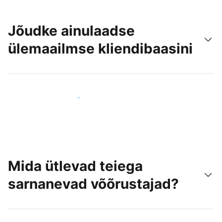
Jõudke ainulaadse
ülemaailmse kliendibaasini
Jõua juba täna uute külastajateni
Mida ütlevad teiega
sarnanevad võõrustajad?