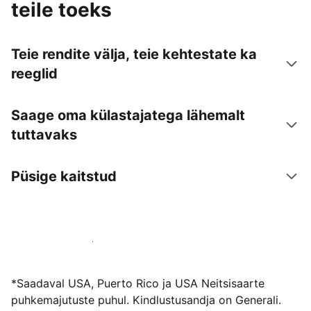
teile toeks
Teie rendite välja, teie kehtestate ka
reeglid
Saage oma külastajatega lähemalt
tuttavaks
Püsige kaitstud
Võõrusta meiega juba täna
*Saadaval USA, Puerto Rico ja USA Neitsisaarte
puhkemajutuste puhul. Kindlustusandja on Generali.