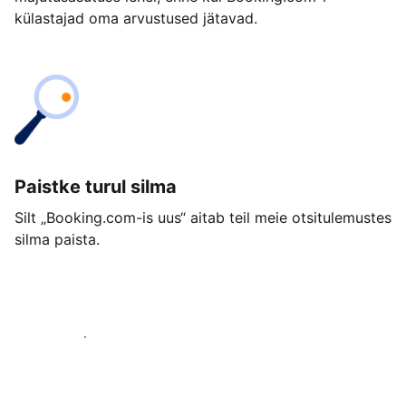
külastajad oma arvustused jätavad.
Paistke turul silma
Silt „Booking.com-is uus“ aitab teil meie otsitulemustes
silma paista.
Alusta juba täna