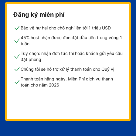
Đăng ký miễn phí
Bảo vệ hư hại cho chỗ nghỉ lên tới 1 triệu USD
45% host nhận được đơn đặt đầu tiên trong vòng 1
tuần
Tùy chọn: nhận đơn tức thì hoặc khách gửi yêu cầu
đặt phòng
Chúng tôi sẽ hỗ trợ xử lý thanh toán cho Quý vị
Thanh toán hằng ngày. Miễn Phí dịch vụ thanh
toán cho năm 2026
Bắt đầu ngay