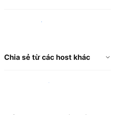
Tiếp cận khách mới ngay hôm nay
Chia sẻ từ các host khác
Tham gia cùng các host giống như Quý vị