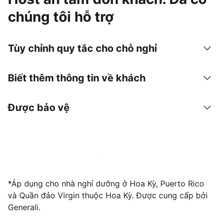
chúng tôi hỗ trợ
Tùy chỉnh quy tắc cho chỗ nghỉ
Biết thêm thông tin về khách
Được bảo vệ
Trở thành host với chúng tôi ngay hôm nay
*Áp dụng cho nhà nghỉ dưỡng ở Hoa Kỳ, Puerto Rico
và Quần đảo Virgin thuộc Hoa Kỳ. Được cung cấp bởi
Generali.