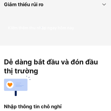
Giảm thiểu rủi ro
Kiếm thêm thu nhập ngay hôm nay
Dễ dàng bắt đầu và đón đầu
thị trường
Nhập thông tin chỗ nghỉ