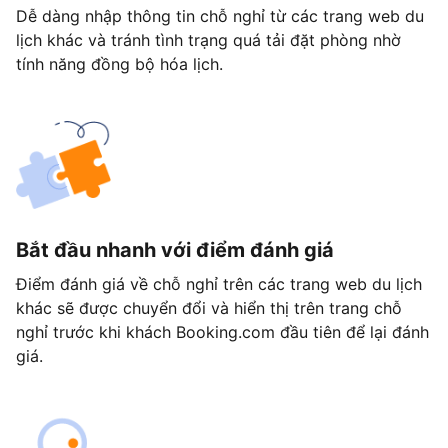
Dễ dàng nhập thông tin chỗ nghỉ từ các trang web du
lịch khác và tránh tình trạng quá tải đặt phòng nhờ
tính năng đồng bộ hóa lịch.
Bắt đầu nhanh với điểm đánh giá
Điểm đánh giá về chỗ nghỉ trên các trang web du lịch
khác sẽ được chuyển đổi và hiển thị trên trang chỗ
nghỉ trước khi khách Booking.com đầu tiên để lại đánh
giá.