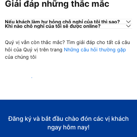
Giải đáp những thắc mắc
Nếu khách làm hư hỏng chỗ nghỉ của tôi thì sao?
Khi nào chỗ nghỉ của tôi sẽ được online?
Quý vị vẫn còn thắc mắc? Tìm giải đáp cho tất cả câu
hỏi của Quý vị trên trang
Những câu hỏi thường gặp
của chúng tôi
Bắt đầu đón khách
Đăng ký và bắt đầu chào đón các vị khách
ngay hôm nay!