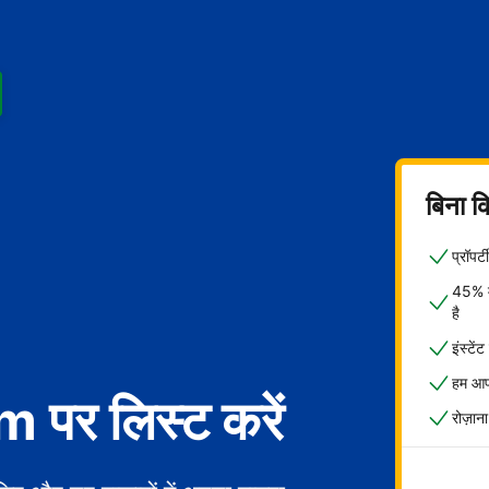
बिना क
प्रॉपर
45% मे
है
इंस्टें
हम आपक
पर लिस्ट करें
रोज़ाना