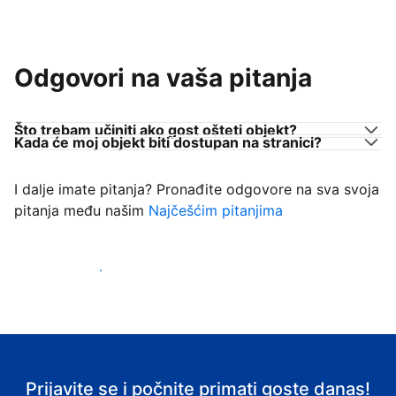
Odgovori na vaša pitanja
Što trebam učiniti ako gost ošteti objekt?
Kada će moj objekt biti dostupan na stranici?
I dalje imate pitanja? Pronađite odgovore na sva svoja
pitanja među našim
Najčešćim pitanjima
Počnite primati goste
Prijavite se i počnite primati goste danas!