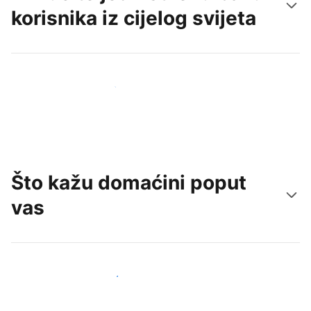
korisnika iz cijelog svijeta
Doprite do novih gostiju već danas
Što kažu domaćini poput
vas
Pridružite se domaćinima poput vas