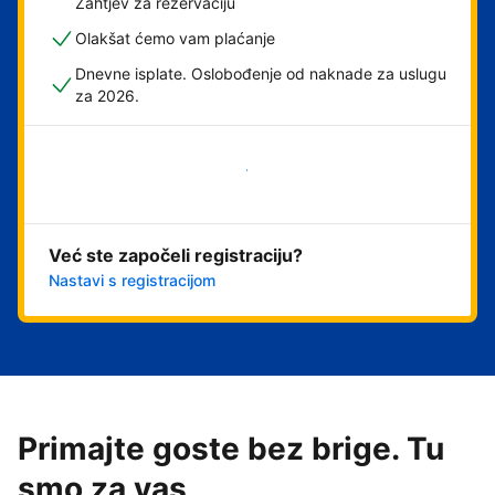
Zahtjev za rezervaciju
Olakšat ćemo vam plaćanje
Dnevne isplate. Oslobođenje od naknade za uslugu
za 2026.
Započni odmah
Već ste započeli registraciju?
Nastavi s registracijom
Primajte goste bez brige. Tu
smo za vas