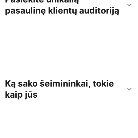
pasaulinę klientų auditoriją
Pritraukti naujų svečių šiandien
Ką sako šeimininkai, tokie
kaip jūs
Prisijungti prie panašių šeimininkų