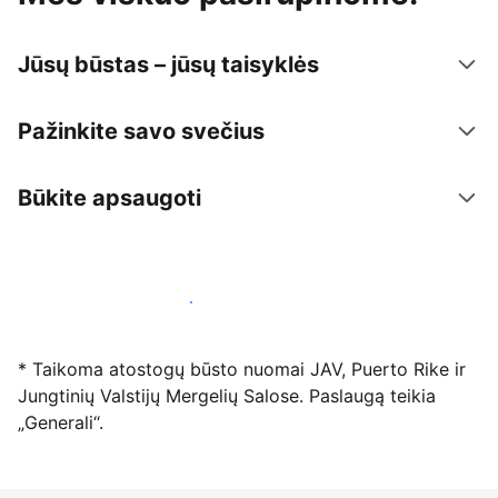
Jūsų būstas – jūsų taisyklės
Pažinkite savo svečius
Būkite apsaugoti
Registruotis mūsų platformoje dabar
* Taikoma atostogų būsto nuomai JAV, Puerto Rike ir
Jungtinių Valstijų Mergelių Salose. Paslaugą teikia
„Generali“.