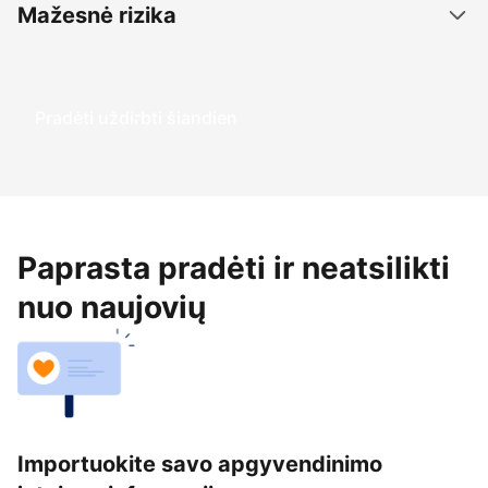
Mažesnė rizika
Pradėti uždirbti šiandien
Paprasta pradėti ir neatsilikti
nuo naujovių
Importuokite savo apgyvendinimo