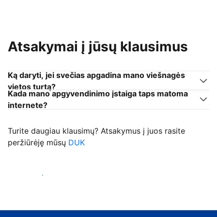
Atsakymai į jūsų klausimus
Ką daryti, jei svečias apgadina mano viešnagės
vietos turtą?
Kada mano apgyvendinimo įstaiga taps matoma
internete?
Turite daugiau klausimų? Atsakymus į juos rasite
peržiūrėję mūsų
DUK
Priimti svečius