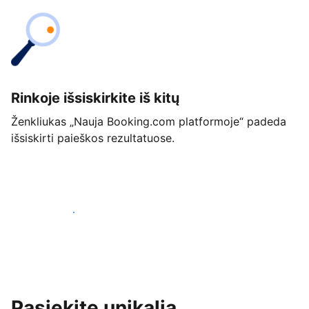
Rinkoje išsiskirkite iš kitų
Ženkliukas „Nauja Booking.com platformoje“ padeda
išsiskirti paieškos rezultatuose.
Pradėti jau šiandien
Pasiekite unikalią