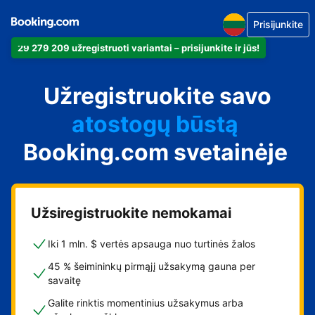
Prisijunkite
29 279 209 užregistruoti variantai – prisijunkite ir jūs!
apartamentus
Užregistruokite savo
viešbutį
atostogų būstą
Booking.com svetainėje
svečių namus
nakvynės su pusryčiais
namus
Užsiregistruokite nemokamai
Iki 1 mln. $ vertės apsauga nuo turtinės žalos
45 % šeimininkų pirmąjį užsakymą gauna per
savaitę
Galite rinktis momentinius užsakymus arba