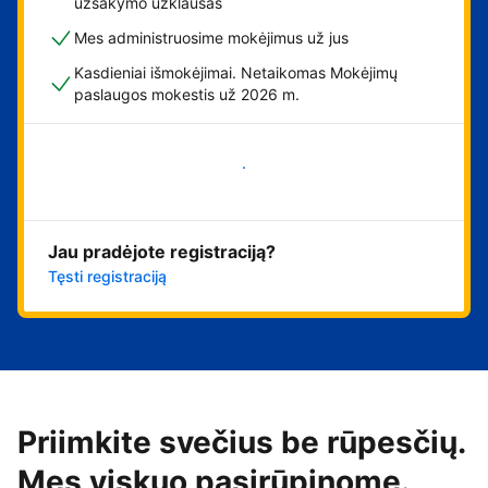
užsakymo užklausas
Mes administruosime mokėjimus už jus
Kasdieniai išmokėjimai. Netaikomas Mokėjimų
paslaugos mokestis už 2026 m.
Pradėti
Jau pradėjote registraciją?
Tęsti registraciją
Priimkite svečius be rūpesčių.
Mes viskuo pasirūpinome.