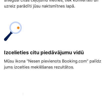
snieguši citās ceļojumu vietnēs, tiek konvertēti un
uzreiz parādīti jūsu naktsmītnes lapā.
Izcelieties citu piedāvājumu vidū
Mūsu ikona “Nesen pievienots Booking.com” palīdz
jums izcelties meklēšanas rezultātos.
Sākt jau šodien