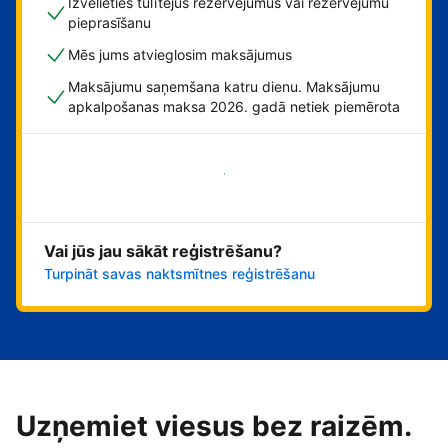
Izvēlieties tūlītējus rezervējumus vai rezervējumu
pieprasīšanu
Mēs jums atvieglosim maksājumus
Maksājumu saņemšana katru dienu. Maksājumu
apkalpošanas maksa 2026. gadā netiek piemērota
Sāciet tūlīt!
Vai jūs jau sākāt reģistrēšanu?
Turpināt savas naktsmītnes reģistrēšanu
Uzņemiet viesus bez raizēm.