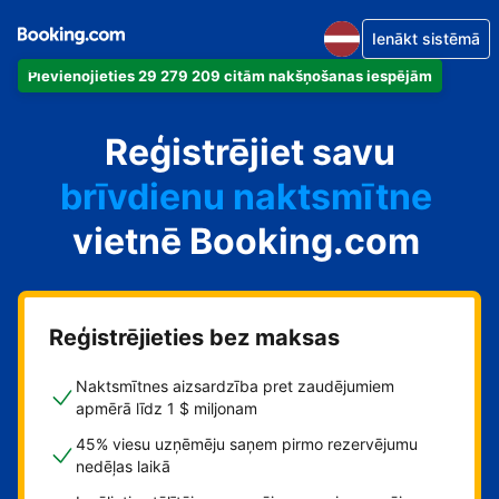
Ienākt sistēmā
Pievienojieties 29 279 209 citām nakšņošanas iespējām
dzīvokli
Reģistrējiet savu
viesnīcu
brīvdienu naktsmītne
vietnē Booking.com
viesu namu
pansiju
Reģistrējieties bez maksas
Naktsmītnes aizsardzība pret zaudējumiem
apmērā līdz 1 $ miljonam
45% viesu uzņēmēju saņem pirmo rezervējumu
nedēļas laikā