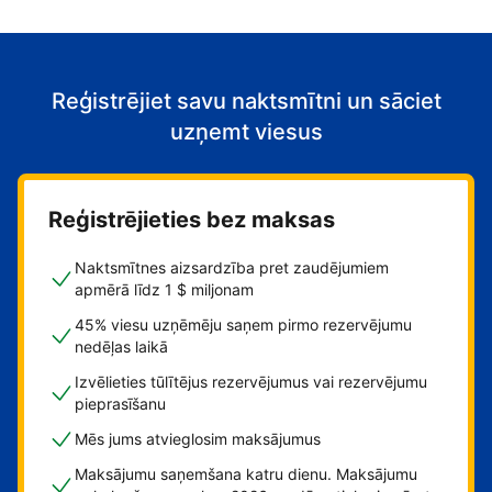
Reģistrējiet savu naktsmītni un sāciet
uzņemt viesus
Reģistrējieties bez maksas
Naktsmītnes aizsardzība pret zaudējumiem
apmērā līdz 1 $ miljonam
45% viesu uzņēmēju saņem pirmo rezervējumu
nedēļas laikā
Izvēlieties tūlītējus rezervējumus vai rezervējumu
pieprasīšanu
Mēs jums atvieglosim maksājumus
Maksājumu saņemšana katru dienu. Maksājumu