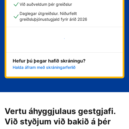
Við auðveldum þér greiðslur
Daglegar útgreiðslur. Niðurfellt
greiðsluþjónustugjald fyrir árið 2026
Byrja núna
Hefur þú þegar hafið skráningu?
Halda áfram með skráningarferlið
Vertu áhyggjulaus gestgjafi.
Við styðjum við bakið á þér