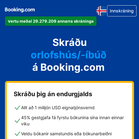
Innskráning
Vertu meðal 29.279.209 annarra skráninga
íbúðina þína
hótelið þitt
Skráðu
orlofshús/-íbúð
á Booking.com
gistihúsið þitt
gistiheimilið þitt
Skráðu þig án endurgjalds
Allt að 1 milljón USD eignatjónsvernd
45% gestgjafa fá fyrstu bókunina sína innan einnar
viku
Veldu bókanir samstundis eða bókunarbeiðni