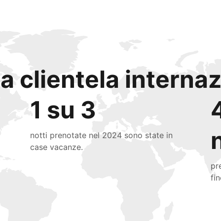
a clientela interna
1 su 3
notti prenotate nel 2024 sono state in
case vacanze.
pr
fi