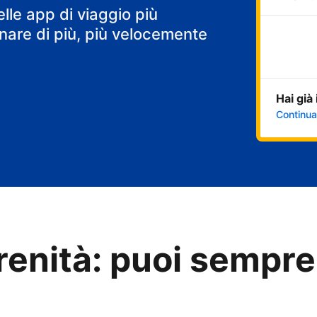
elle app di viaggio più
are di più, più velocemente
Hai già
Continua
renità: puoi sempre