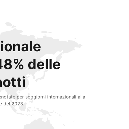
zionale
48% delle
notti
enotate per soggiorni internazionali alla
ne del 2023.