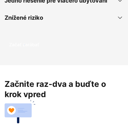
Jedno riešenie pre viacero ubytovaní
Znížené riziko
Začať zarábať
Začnite raz-dva a buďte o
krok vpred