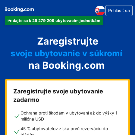
Prihlásiť sa
Pridajte sa k 29 279 209 ubytovacím jednotkám
svoj apartmán
Zaregistrujte
svoj hotel
svoje ubytovanie v súkromí
na Booking.com
svoj penzión
svoje bed and breakfast
Zaregistrujte svoje ubytovanie
zadarmo
Ochrana proti škodám v ubytovaní až do výšky 1
milióna USD
45 % ubytovateľov získa prvú rezerváciu do
týždňa