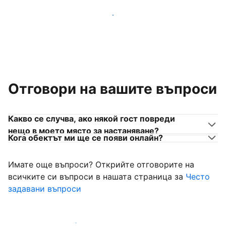
Присъединете се към собственици на места за
настаняване като вас
Отговори на вашите въпроси
Какво се случва, ако някой гост повреди
нещо в моето място за настаняване?
Кога обектът ми ще се появи онлайн?
Имате още въпроси? Открийте отговорите на
всичките си въпроси в нашата страница за
Често
задавани въпроси
Започнете да приемате гости