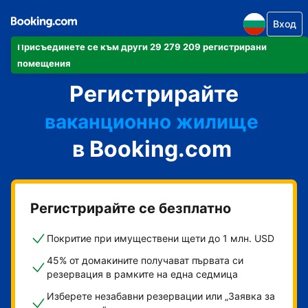
Вход
Присъединете се към други 29 279 209 регистрирани
своя апартамент
помещения
Регистрирайте
своя хотел
ваканционно жилище
в Booking.com
своята къща за гости
своя пансион със закуска
Регистрирайте се безплатно
Покритие при имуществени щети до 1 млн. USD
45% от домакините получават първата си
резервация в рамките на една седмица
Изберете незабавни резервации или „Заявка за