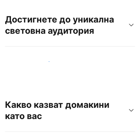
Достигнете до уникална
световна аудитория
Достигнете до нови гости днес
Какво казват домакини
като вас