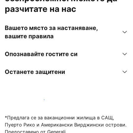
разчитате на нас
Вашето място за настаняване,
вашите правила
Опознавайте гостите си
Останете защитени
Посрещайте гости с нас днес
*Предлага се за ваканционни жилища в САЩ,
Пуерто Рико и Американски Вирджински острови.
Предоставено от Generali.