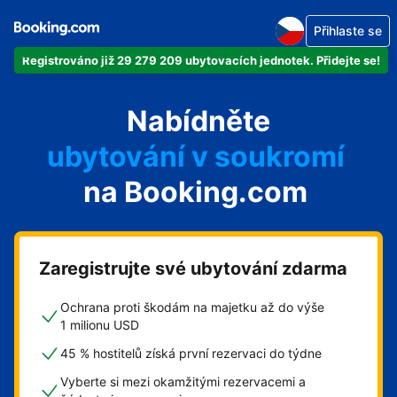
Přihlaste se
Registrováno již 29 279 209 ubytovacích jednotek. Přidejte se!
svůj byt
Nabídněte
svůj hotel
ubytování v soukromí
na Booking.com
svůj penzion
svou chatu
Zaregistrujte své ubytování zdarma
Ochrana proti škodám na majetku až do výše
1 milionu USD
45 % hostitelů získá první rezervaci do týdne
Vyberte si mezi okamžitými rezervacemi a