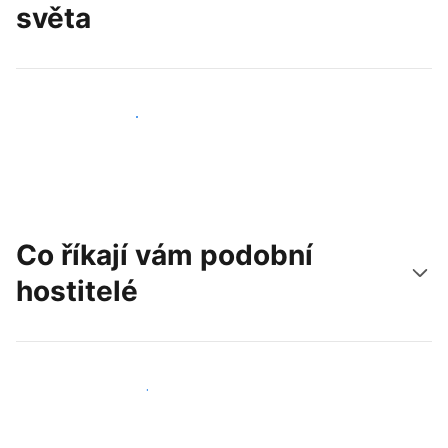
světa
Oslovit nové hosty už dnes
Co říkají vám podobní
hostitelé
Připojit se k dalším hostitelům