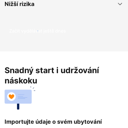
Nižší rizika
Začít vydělávat ještě dnes
Snadný start i udržování
náskoku
Importujte údaje o svém ubytování