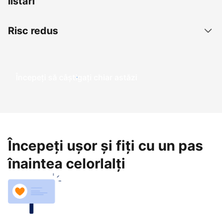
listări
Risc redus
Începeți să câștigați chiar astăzi
Începeți ușor și fiți cu un pas
înaintea celorlalți