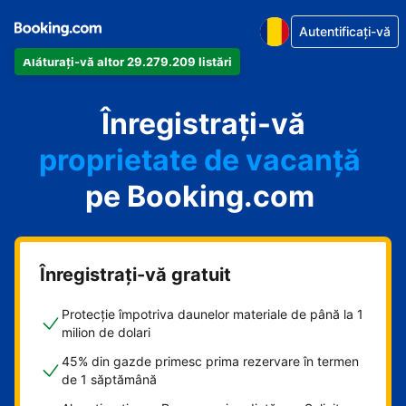
Autentificați-vă
Alăturați-vă altor 29.279.209 listări
apartamentul
Înregistrați-vă
hotelul
proprietate de vacanță
pe Booking.com
pensiunea
B&B-ul
Înregistrați-vă gratuit
Protecție împotriva daunelor materiale de până la 1
milion de dolari
45% din gazde primesc prima rezervare în termen
de 1 săptămână