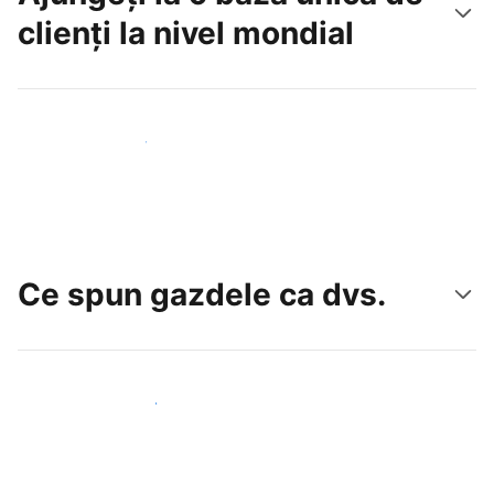
clienți la nivel mondial
Atrageți noi oaspeți astăzi
Ce spun gazdele ca dvs.
Alăturați-vă gazdelor ca dvs.