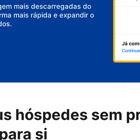
gem mais descarregadas do
rma mais rápida e expandir o
dos.
Já com
Continue
us hóspedes sem p
para si