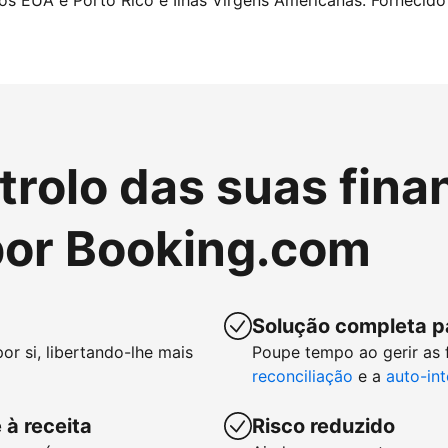
nos EUA e Porto Rico e Ilhas Virgens Americanas. Fornecido 
rolo das suas fina
or Booking.com
Solução completa p
or si, libertando-lhe mais
Poupe tempo ao gerir as
reconciliação
e a
auto-in
 à receita
Risco reduzido