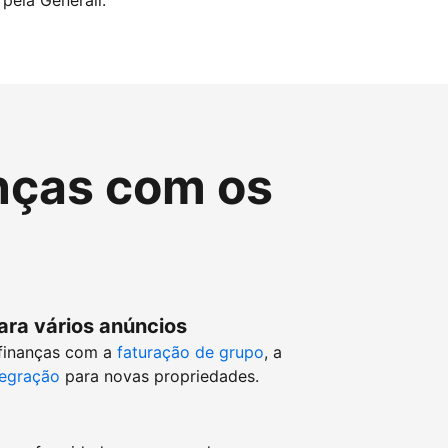
pela Generali.
nças com os
ara vários anúncios
 finanças com a
faturação de grupo
, a
tegração
para novas propriedades.