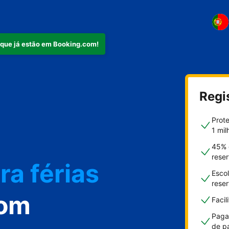
 que já estão em Booking.com!
Regi
mento
Prot
1 mil
45% 
rese
ra férias
Escol
rese
com
Faci
Paga
de p