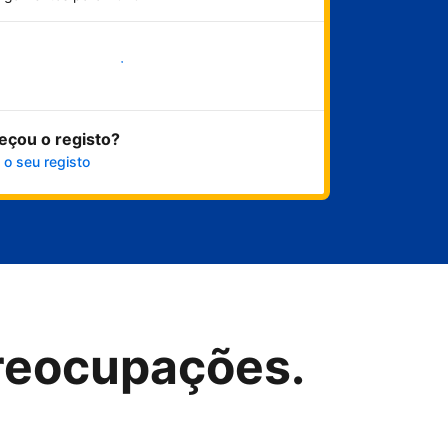
Comece já
eçou o registo?
 o seu registo
reocupações.