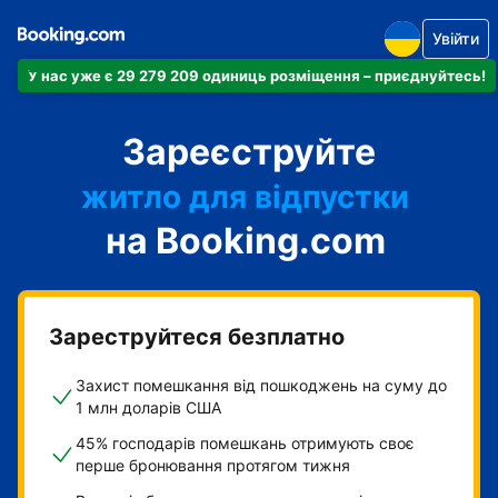
Увійти
У нас уже є 29 279 209 одиниць розміщення – приєднуйтесь!
апартаменти
Зареєструйте
готель
житло для відпустки
на Booking.com
гостьовий будинок
готель типу "ліжко і
сніданок"
Зареструйтеся безплатно
Захист помешкання від пошкоджень на суму до
1 млн доларів США
45% господарів помешкань отримують своє
перше бронювання протягом тижня